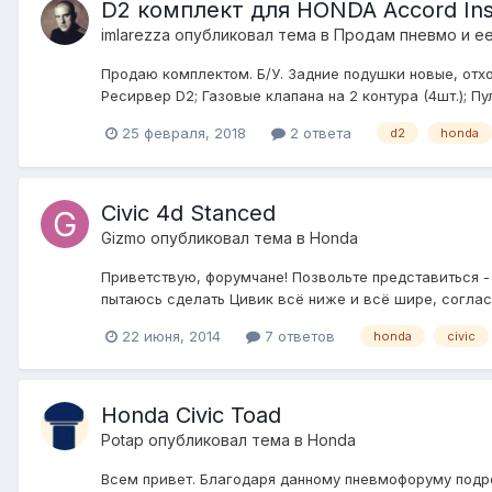
D2 комплект для HONDA Accord Ins
imlarezza
опубликовал тема в
Продам пневмо и е
Продаю комплектом. Б/У. Задние подушки новые, отхо
Ресирвер D2; Газовые клапана на 2 контура (4шт.); П
25 февраля, 2018
2 ответа
d2
honda
Civic 4d Stanced
Gizmo
опубликовал тема в
Honda
Приветствую, форумчане! Позвольте представиться - 
пытаюсь сделать Цивик всё ниже и всё шире, согласн
22 июня, 2014
7 ответов
honda
civic
Honda Civic Toad
Potap
опубликовал тема в
Honda
Всем привет. Благодаря данному пневмофоруму подро