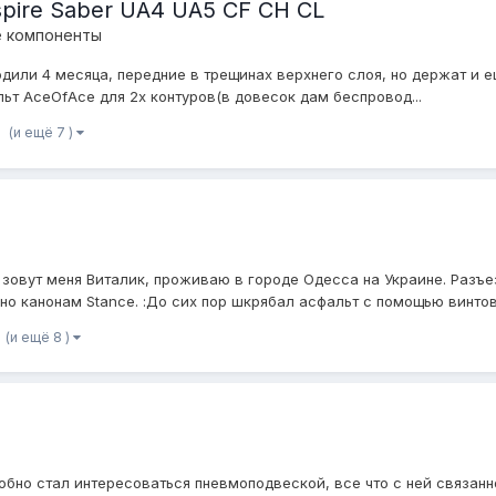
pire Saber UA4 UA5 CF CH CL
е компоненты
дили 4 месяца, передние в трещинах верхнего слоя, но держат и е
ульт AceOfAce для 2х контуров(в довесок дам беспровод...
(и ещё 7 )
зовут меня Виталик, проживаю в городе Одесса на Украине. Разъез
о канонам Stance. :До сих пор шкрябал асфальт с помощью винтово
(и ещё 8 )
бно стал интересоваться пневмоподвеской, все что с ней связанно