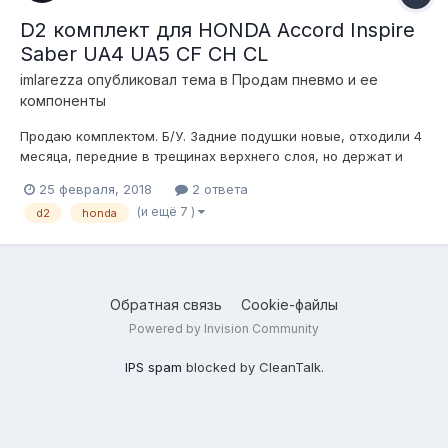
D2 комплект для HONDA Accord Inspire
Saber UA4 UA5 CF CH CL
imlarezza
опубликовал тема в
Продам пневмо и ее
компоненты
Продаю комплектом. Б/У. Задние подушки новые, отходили 4
месяца, передние в трещинах верхнего слоя, но держат и
ещё походят. Стойки D2 на сливах; Два компрессора Zenith;
25 февраля, 2018
2 ответа
Ресирвер D2; Газовые клапана на 2 контура (4шт.); Пульт
(и ещё 7 )
d2
honda
AceOfAce для 2х контуров(в довесок дам беспровод...
Обратная связь
Cookie-файлы
Powered by Invision Community
IPS spam
blocked by CleanTalk.