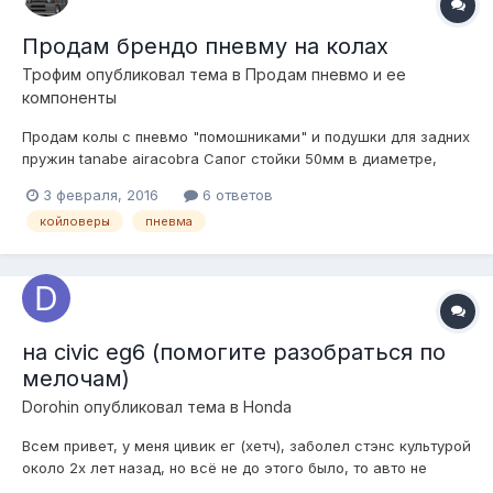
Продам брендо пневму на колах
Трофим
опубликовал тема в
Продам пневмо и ее
компоненты
Продам колы с пневмо "помошниками" и подушки для задних
пружин tanabe airacobra Сапог стойки 50мм в диаметре,
можно приварить любые крепления, аморт разборный,
3 февраля, 2016
6 ответов
остальные размеры на фото. Состояние оценивайте по фото,
койловеры
пневма
есть недостатки по внешнему виду. Территориально
находятся в Хабаровске, отправл...
на civic eg6 (помогите разобраться по
мелочам)
Dorohin
опубликовал тема в
Honda
Всем привет, у меня цивик ег (хетч), заболел стэнс культурой
около 2х лет назад, но всё не до этого было, то авто не
подходящее, то семья, работа, всё не до этого. Вот