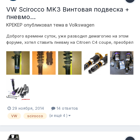
VW Scirocco MK3 Винтовая подвеска +
пневмо...
KPEKEP
опубликовал тема в
Volkswagen
Доброго времени суток, уже разводил демагогию на этом
форуме, хотел ставить пневму на Citroen C4 coupe, преобрёл
всё что нужно, но до дела так и не дошло, т.к. ситроен
выгодно продался (и кто то меня даже минусанул за это ) и
выгодно купился новый автомобиль, с которым я хочу
продолжить эту темати...
29 ноября, 2014
14 ответов
(и ещё 4 )
VW
scirocco