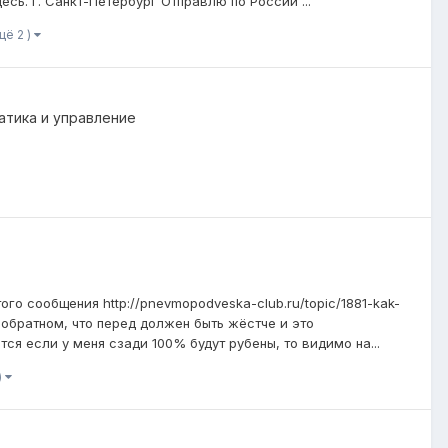
сь. г. Санкт-Петербург Отправлю по России ...
щё 2 )
атика и управление
го сообщения http://pnevmopodveska-club.ru/topic/1881-kak-
 обратном, что перед должен быть жёстче и это
я если у меня сзади 100% будут рубены, то видимо на...
)