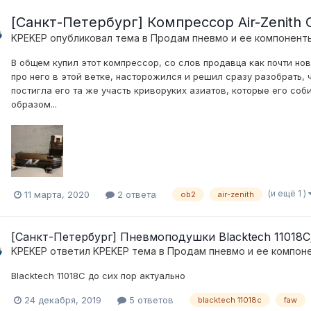
[Санкт-Петербург] Компрессор Air-Zenith
KPEKEP
опубликовал тема в
Продам пневмо и ее компонент
В общем купил этот компрессор, со слов продавца как почти нов
про него в этой ветке, насторожился и решил сразу разобрать, 
постигла его та же участь криворуких азиатов, которые его со
образом...
(и ещё 1 )
11 марта, 2020
2 ответа
ob2
air-zenith
[Санкт-Петербург] Пневмоподушки Blacktech 1101
KPEKEP
ответил
KPEKEP
тема в
Продам пневмо и ее компон
Blacktech 11018C до сих пор актуально
24 декабря, 2019
5 ответов
blacktech 11018c
faw