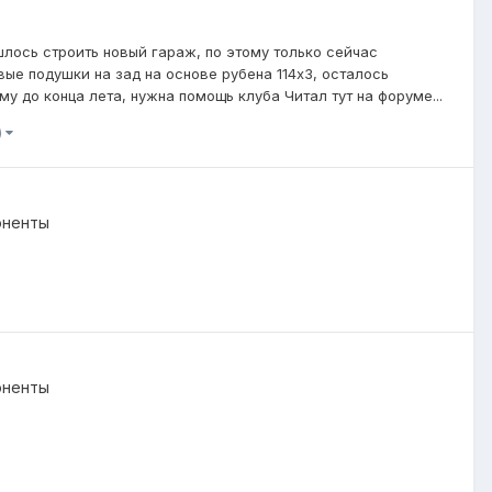
шлось строить новый гараж, по этому только сейчас
ые подушки на зад на основе рубена 114х3, осталось
 до конца лета, нужна помощь клуба Читал тут на форуме...
)
оненты
оненты