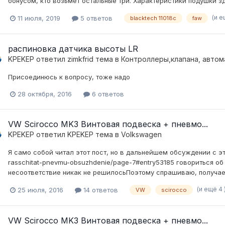
бонусом, кто возьмёт остальные три. Характеристики подушки зде
(и е
11 июля, 2019
5 ответов
blacktech 11018c
faw
распиновка датчика высоты LR
KPEKEP
ответил
zimkfrid
тема в
Контроллеры,клапана, автом
Присоединюсь к вопросу, тоже надо
28 октября, 2016
6 ответов
VW Scirocco MK3 Винтовая подвеска + пневмо...
KPEKEP
ответил
KPEKEP
тема в
Volkswagen
Я само собой читал этот пост, но в дальнейшем обсуждении с это
rasschitat-pnevmu-obsuzhdenie/page-7#entry53185 говориться об
несоответствие никак не решилосьПоэтому спрашиваю, получаетс
(и ещё 4 
25 июля, 2016
14 ответов
VW
scirocco
VW Scirocco MK3 Винтовая подвеска + пневмо...