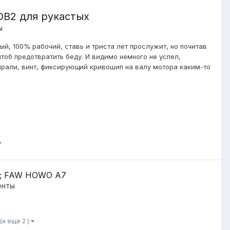
 OB2 для рукастых
ы
ый, 100% рабочий, ставь и триста лет прослужит, но почитав
чтоб предотвратить беду. И видимо немного не успел,
бирали, винт, фиксирующий кривошип на валу мотора каким-то
8C; FAW HOWO A7
енты
(и ещё 2 )