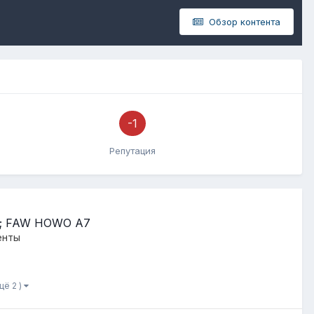
Обзор контента
-1
Репутация
8C; FAW HOWO A7
енты
щё 2 )