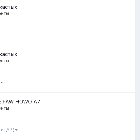
укастых
енты
укастых
енты
)
8C; FAW HOWO A7
енты
и ещё 2 )