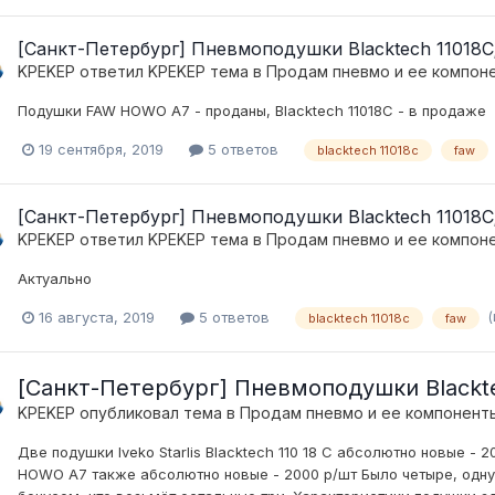
[Санкт-Петербург] Пневмоподушки Blacktech 1101
KPEKEP
ответил
KPEKEP
тема в
Продам пневмо и ее компон
Подушки FAW HOWO A7 - проданы, Blacktech 11018C - в продаже
19 сентября, 2019
5 ответов
blacktech 11018c
faw
[Санкт-Петербург] Пневмоподушки Blacktech 1101
KPEKEP
ответил
KPEKEP
тема в
Продам пневмо и ее компон
Актуально
(
16 августа, 2019
5 ответов
blacktech 11018c
faw
[Санкт-Петербург] Пневмоподушки Blackt
KPEKEP
опубликовал тема в
Продам пневмо и ее компонент
Две подушки Iveko Starlis Blacktech 110 18 C абсолютно новые -
HOWO A7 также абсолютно новые - 2000 р/шт Было четыре, одну