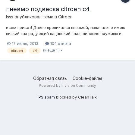
пневмо подвеска citroen c4
lsss
опубликовал тема в
Citroen
всем привет! Давно проникался пневмой, изначально имею
низкий таз радующий пацанский глаз, пиленые пружины и
весь колхоз, сейчас он превращен в турботаз и ставить
17 июля, 2013
104 ответа
пневмо на него безумие, по этому недолго думаю решился
(и ещё 1 )
citroen
c4
накачать свой недавно заиметый жоповоз :) Курю форумы,
делаю закладочки, но рук...
Обратная связь
Cookie-файлы
Powered by Invision Community
IPS spam
blocked by CleanTalk.