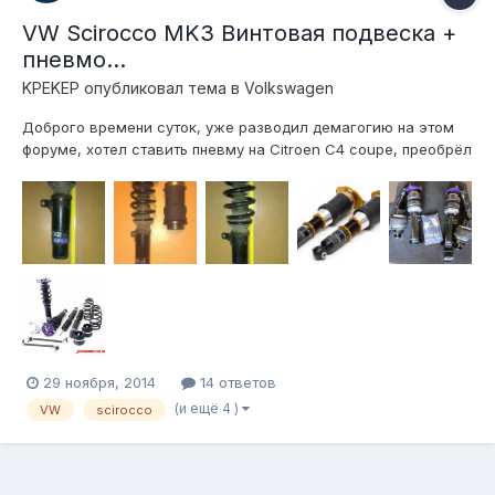
VW Scirocco MK3 Винтовая подвеска +
пневмо...
KPEKEP
опубликовал тема в
Volkswagen
Доброго времени суток, уже разводил демагогию на этом
форуме, хотел ставить пневму на Citroen C4 coupe, преобрёл
всё что нужно, но до дела так и не дошло, т.к. ситроен
выгодно продался (и кто то меня даже минусанул за это ) и
выгодно купился новый автомобиль, с которым я хочу
продолжить эту темати...
29 ноября, 2014
14 ответов
(и ещё 4 )
VW
scirocco