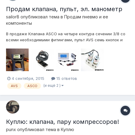
Продам клапана, пульт, эл. манометр
sailor8
опубликовал тема в
Продам пневмо и ее
компоненты
В продаже Клапана ASCO на четыре контура сечении 3/8 со
всеми необходимыми фитингами, пульт AVS семь кнопок и
электронный манометр с пятью датчиками AIR CONTROLS.
Цена за все 32 т.р. Вопросы задавать можно здесь или
WhatsApp 89064277420 Территориально Ростов-на-Дону
4 сентября, 2015
15 ответов
(и ещё 2 )
AVS
ASCO
Куплю: клапана, пару компрессоров!
punx
опубликовал тема в
Куплю