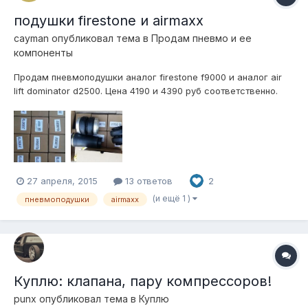
подушки firestone и airmaxx
cayman
опубликовал тема в
Продам пневмо и ее
компоненты
Продам пневмоподушки аналог firestone f9000 и аналог air
lift dominator d2500. Цена 4190 и 4390 руб соответственно.
Брали на предприятие для транспорта, остались
неустановленные. Все новое
27 апреля, 2015
13 ответов
2
(и ещё 1 )
пневмоподушки
airmaxx
Куплю: клапана, пару компрессоров!
punx
опубликовал тема в
Куплю