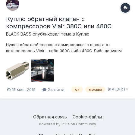
Куплю обратный клапан с
компрессоров Viair 380C или 480С
BLACK BASS
опубликовал тема в
Куплю
Нужен обратный клапан с армированного шланга от
компрессоров Viair - либо 380С либо 480С Либо целиком
работоспособный шланг с ОК от 480С Желательно в Москве
Выслушаю ваши предложения
(и ещё 2 )
15 мая, 2015
2 ответа
ок
москва
Обратная связь
Cookie-файлы
Powered by Invision Community