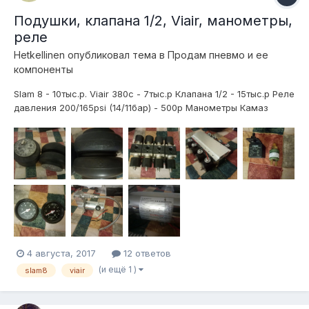
Подушки, клапана 1/2, Viair, манометры,
реле
Hetkellinen
опубликовал тема в
Продам пневмо и ее
компоненты
Slam 8 - 10тыс.р. Viair 380c - 7тыс.р Клапана 1/2 - 15тыс.р Реле
давления 200/165psi (14/11бар) - 500р Манометры Камаз
2хстрелочные - 2х500р Отправлю транспортной.
4 августа, 2017
12 ответов
(и ещё 1 )
slam8
viair