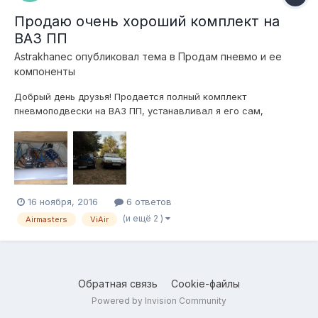
Продаю очень хороший комплект на
ВАЗ ПП
Astrakhanec
опубликовал тема в
Продам пневмо и ее
компоненты
Добрый день друзья! Продается полный комплект
пневмоподвески на ВАЗ ПП, устанавливал я его сам,
проездил 8 месяцев или 3000км! - Передние пневмостойки
Rubena -70мм, фитинг 8/6 - Задние пневмостойки Rubena
-60мм, фитинг 8/6 - Блок клапанов Airstandards A2 4 контура
с фитингами и глушителем - К...
16 ноября, 2016
6 ответов
(и ещё 2 )
Airmasters
ViAir
Обратная связь
Cookie-файлы
Powered by Invision Community