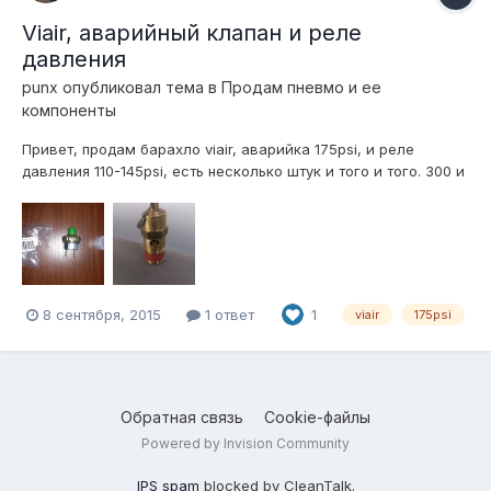
Viair, аварийный клапан и реле
давления
punx
опубликовал тема в
Продам пневмо и ее
компоненты
Привет, продам барахло viair, аварийка 175psi, и реле
давления 110-145psi, есть несколько штук и того и того. 300 и
700р соответственно, отправлю куда нужно. 89193979692
Марк
8 сентября, 2015
1 ответ
1
viair
175psi
Обратная связь
Cookie-файлы
Powered by Invision Community
IPS spam
blocked by CleanTalk.