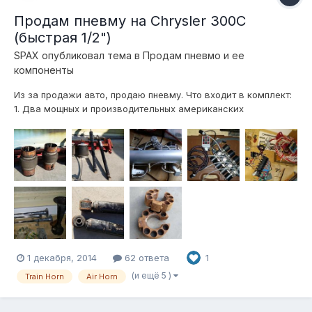
Продам пневму на Chrysler 300C
(быстрая 1/2")
SPAX
опубликовал тема в
Продам пневмо и ее
компоненты
Из за продажи авто, продаю пневму. Что входит в комплект:
1. Два мощных и производительных американских
компрессора ViAir 480c 2. Алюминиевый ресивер(баллон) на
5gal (прим. 20л) 3. Блок клапанов на 4 контура с дросселями
1/2" (высокоскоростной) + глушители 4. Цифвровое табло и
цифровые датчики дав...
1 декабря, 2014
62 ответа
1
(и ещё 5 )
Train Horn
Air Horn