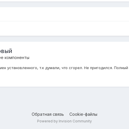
овый
ее компоненты
ен установленного, т.к думали, что сгорел. Не пригодился. Полный к
Обратная связь
Cookie-файлы
Powered by Invision Community