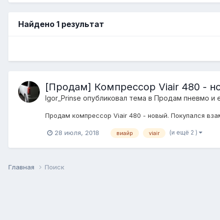
Найдено 1 результат
[Продам] Компрессор Viair 480 - н
Igor_Prinse
опубликовал тема в
Продам пневмо и 
Продам компрессор Viair 480 - новый. Покупался взам
(и ещё 2 )
28 июля, 2018
виайр
viair
Главная
Поиск