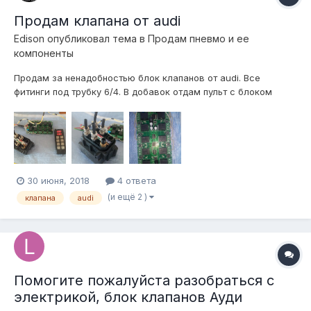
Продам клапана от audi
Edison
опубликовал тема в
Продам пневмо и ее
компоненты
Продам за ненадобностью блок клапанов от audi. Все
фитинги под трубку 6/4. В добавок отдам пульт с блоком
реле, уже подключеный. Очень гибкий в плане настроек. По
идее нужно только компрессор от BMW x5 и подготовка
воздуха с управлением готова. Цену вижу в 5000 рябчиков.
Отправлю п...
30 июня, 2018
4 ответа
(и ещё 2 )
клапана
audi
Помогите пожалуйста разобраться с
электрикой, блок клапанов Ауди