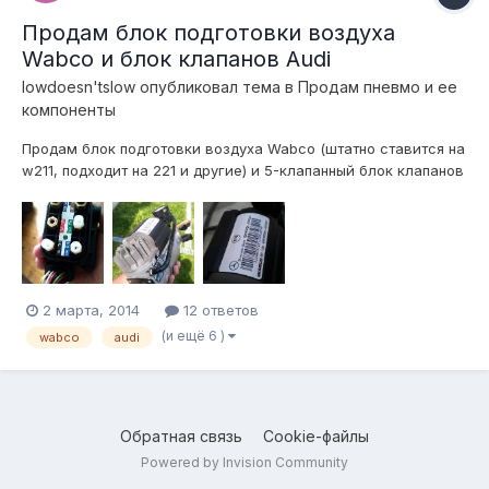
Продам блок подготовки воздуха
Wabco и блок клапанов Audi
lowdoesn'tslow
опубликовал тема в
Продам пневмо и ее
компоненты
Продам блок подготовки воздуха Wabco (штатно ставится на
w211, подходит на 221 и другие) и 5-клапанный блок клапанов
Rapa (Audi a6 allroad) Все новое, непользованное. Клапана
вместе с разъемом.
2 марта, 2014
12 ответов
(и ещё 6 )
wabco
audi
Обратная связь
Cookie-файлы
Powered by Invision Community