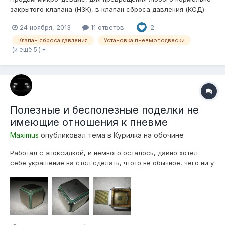
закрытого клапана (НЗК), в клапан сброса давления (КСД)
Девайс представляет из себя схему-таймер, которая
24 ноября, 2013
11 ответов
2
открывает любой НЗК на некоторое время после выключения
компрессора! Девайс имеет размеры 20х30х6мм! С одной
Клапан сброса давления
Установка пневмоподвески
стороны 3 входных провода,...
(и ещё 5 )
Полезные и бесполезные поделки не
имеющие отношения к пневме
Maximus
опубликовал тема в
Курилка на обочине
Работал с эпоксидкой, и немного осталось, давно хотел
себе украшение на стол сделать, чтото не обычное, чего ни у
кого нет! Вот что слепил В живую смотрится лучше, и по весу
как шар от русского бильярда.