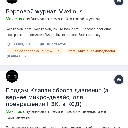
Бортовой журнал Maximus
Maximus
опубликовал тема в
Бортовой журнал
Бортовик есть бортовик, пишу как есть! Первая попытка
построить пневмомобиль, была около 6лет назад,
подопытным была БМВ Е21 325 (turbo), обладая
16 мая, 2013
110 ответов
минимальными знаниями и большим желанием постройки
Пневмоподвеска на BMW E34
Установка пневмоподвески
пневмы, собирая информацию в интерене по крупинкам, не
(и ещё 6 )
нашел иного выхода как подобрать подушки ТУПО...
Продам Клапан сброса давления (а
вернее микро-девайс, для
превращения НЗК, в КСД)
Maximus
опубликовал тема в
Продам пневмо и ее
компоненты
Продам микро-девайс, для превращения любого нормально