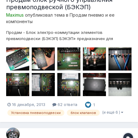
превмоподвеской (БЭКЭП)
Maximus
опубликовал тема в
Продам пневмо и ее
компоненты
Продам - Блок электро-коммутации элементов
превмоподвески (БЭКЭП) БЭКЭП» предназначен для
облегчения инсталляции электрической части управления
пневмоподвеской, и дистанционного, ручного, управления
пневмосистемой, так же предоставляет возможность
последующего дополнения системы, «умной» электронико...
16 декабря, 2013
62 ответа
1
(и ещё 6 )
Установка пневмоподвески
блок клапанов