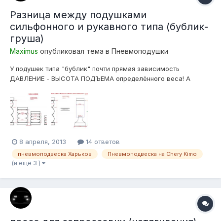
Разница между подушками
сильфонного и рукавного типа (бублик-
груша)
Maximus
опубликовал тема в
Пневмоподушки
У подушек типа "бублик" почти прямая зависимость
ДАВЛЕНИЕ - ВЫСОТА ПОДЪЕМА определённого веса! А
объяснить это достаточно просто,- в отличии от подушек
рукавного типа у которых есть поршень определённого
диаметра, с почти не меняющейся рабочей-площадью, у
бублика рабочая площадь уменьшается прямо-пр...
8 апреля, 2013
14 ответов
пневмоподвеска Харьков
Пневмоподвеска на Chery Kimo
(и ещё 3 )