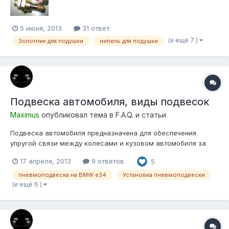
5 июня, 2013
31 ответ
(и ещё 7 )
Золотник для подушки
нипель для подушки
Подвеска автомобиля, виды подвесок
Maximus
опубликовал тема в
F.A.Q. и статьи
Подвеска автомобиля предназначена для обеспечения
упругой связи между колесами и кузовом автомобиля за
счет восприятия действующих сил и гашения колебаний.
17 апреля, 2013
9 ответов
5
Подвеска входит в состав ходовой части автомобиля.
Подвеска автомобиля имеет следующее общее устройство
пневмоподвеска на BMW e34
Установка пневмоподвески
-направляющий элемент; -упр...
(и ещё 6 )