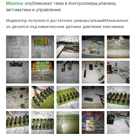
Maximus
опубликовал тема в
Контроллеры,клапана,
автоматика и управление
Индикатор получился достаточно универсальный!Изначально
он делался под камазовские датчики давления описанные
тут, но на самом деле могут работать с любым датчиком
(реостатного или резистивного типа), то есть ДПДЗ
идеально подходят! Для этого всего лишь нужно один
контакт датчика прицепить к массе,...