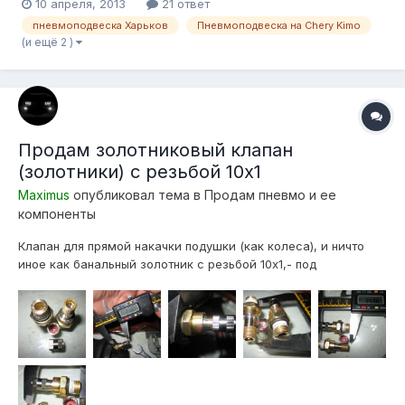
10 апреля, 2013
21 ответ
пневмоподвеска Харьков
Пневмоподвеска на Chery Kimo
(и ещё 2 )
Продам золотниковый клапан
(золотники) с резьбой 10х1
Maximus
опубликовал тема в
Продам пневмо и ее
компоненты
Клапан для прямой накачки подушки (как колеса), и ничто
иное как банальный золотник с резьбой 10х1,- под
большенство подушек(только очень высокого качества) Уже
подготовлен к установке (уплотнительное кольцо и фум
лента)! Вкрутил и забыл о утечках! Под уплотнительное
кольцо естественно есть проточ...