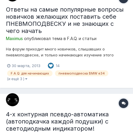
Ответы на самые популярные вопросы
новичков желающих поставить себе
ПНЕВМОПОДВЕСКУ и не знающих с
чего начать
Maximus
опубликовал тема в
F.A.Q. и статьи
На форум приходит много новичков, слышавших о
пневмоподвеске, и только начинающих изучение этого
вопроса! Многие уже определились, с желанием поставить
30 марта, 2013
14
"ПНЕВМУ", но не знают с чего начать! Почти все, создав свою
тему, задают одни и те же вопросы! Опытные
F.A.Q. для начинающих
пневмоподвеска BMW e34
Пневмоподвеско-строители, относятся с пони...
(и ещё 3 )
4-х контурная псевдо-автоматика
(автоподкачка каждой подушки) с
светодиодным индикатором!