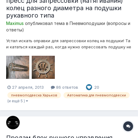
пресс для запрессовки (натягивания)
колец разного диаметра на подушки
рукавного типа
Maximus
опубликовал тема в
Пневмоподушки (вопросы и
ответы)
Устал искать оправки для запрессовки колец на подушки! Та
и кататься каждый раз, когда нужно опрессовать подушку не
в кайф.... Собрал аппарат для этого На дно ставлю
гидравлический домкрат, кольцо упираю в восемь болтов
м16 (класс прочности 8.8), домкратом давлю на поршень или
крышку подушки! Запре...
27 апреля, 2013
86 ответов
20
пневмоподвеска Харьков
Автоматика для пневмоподвески
(и ещё 5 )
Продам блок ручного управления