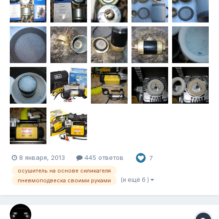
8 января, 2013
445 ответов
7
осушитель на основе силикагеля
(и ещё 6 )
пневмоподвеска своими руками