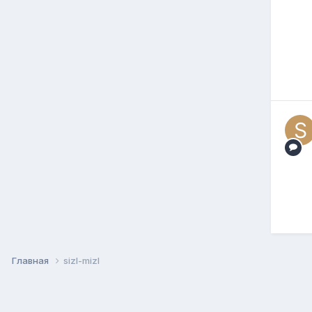
Главная
sizl-mizl