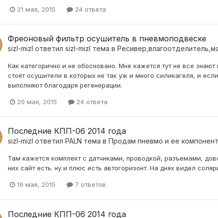
21 мая, 2015
24 ответа
Фреоновый фильтр осушитель в пневмоподвеске
sizl-mizl
ответил
sizl-mizl
тема в
Ресивер,влагоотделитель,м
Как категорично и не обосновано. Мне кажется тут не все знаю
стоят осушители в которых не так уж и много силикагеля, и есл
выполняют благодаря регенерации.
20 мая, 2015
24 ответа
Последние КПП-06 2014 года
sizl-mizl
ответил
PALN
тема в
Продам пневмо и ее компонен
Там кажется комплект с датчиками, проводкой, разъемами, дово
них сайт есть. ну и плюс есть автогоризонт. На днях видел соляр
19 мая, 2015
7 ответов
Последние КПП-06 2014 года