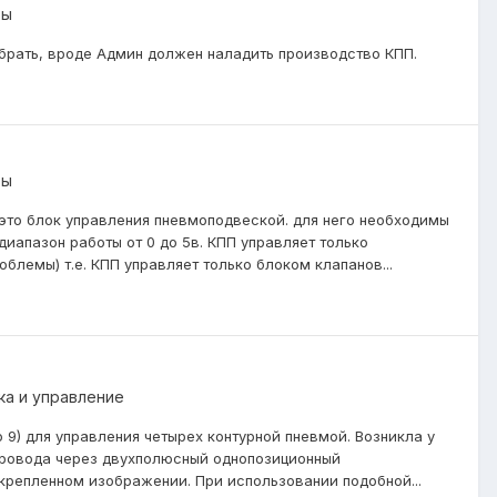
ты
 брать, вроде Админ должен наладить производство КПП.
ты
 это блок управления пневмоподвеской. для него необходимы
иапазон работы от 0 до 5в. КПП управляет только
блемы) т.е. КПП управляет только блоком клапанов...
ка и управление
до 9) для управления четырех контурной пневмой. Возникла у
провода через двухполюсный однопозиционный
крепленном изображении. При использовании подобной...