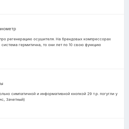
анометр
т про регенерацию осушителя. На брендовых компрессорах
и система гермитична, то они лет по 10 свою функцию
ты
льно симпатичной и информативной кнопкой 29 т.р. погугли у
ис, Зачетный)