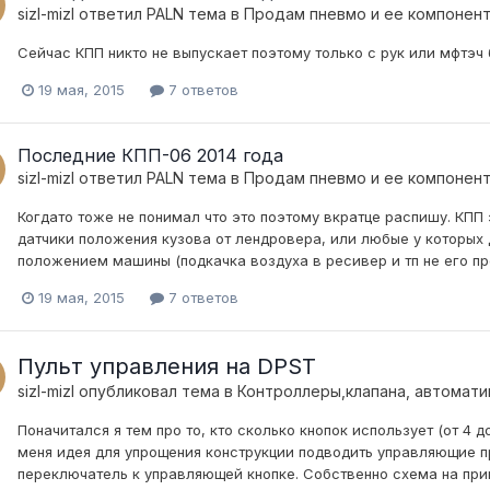
sizl-mizl
ответил
PALN
тема в
Продам пневмо и ее компонен
Сейчас КПП никто не выпускает поэтому только с рук или мфтэч
19 мая, 2015
7 ответов
Последние КПП-06 2014 года
sizl-mizl
ответил
PALN
тема в
Продам пневмо и ее компонен
Когдато тоже не понимал что это поэтому вкратце распишу. КПП
датчики положения кузова от лендровера, или любые у которых д
положением машины (подкачка воздуха в ресивер и тп не его про
19 мая, 2015
7 ответов
Пульт управления на DPST
sizl-mizl
опубликовал тема в
Контроллеры,клапана, автомати
Поначитался я тем про то, кто сколько кнопок использует (от 4 
меня идея для упрощения конструкции подводить управляющие 
переключатель к управляющей кнопке. Собственно схема на при