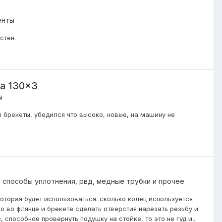
енты
стен.
a 130x3
ы
ы брекеты, убедился что высоко, новые, на машину не
, способы уплотнения, рвд, медные трубки и прочее
которая будет использоваться. сколько колец используется
 во флянце и брекете сделать отверстия нарезать резьбу и
способное провернуть подушку на стойке, то это не гуд и...