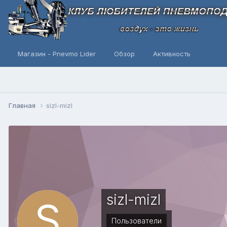
Магазин - Pnevmo Lider
Обзор
Активность
Главная
sizl-mizl
sizl-mizl
Пользователи