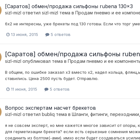
[Саратов] обмен/продажа сильфоны rubena 130x3
sizl-mizl
ответил
sizl-mizl
тема в
Продам пневмо и ее компон
6х2 не интересны, уже брекеты под 130 готовы. Если что торг уме
13 июня, 2015
5 ответов
[Саратов] обмен/продажа сильфоны ruben
sizl-mizl
опубликовал тема в
Продам пневмо и ее компонент
В общем, по ошибке заказал х3 вместо х2, надел кольца, флянц,
ставились. Цена 2500 пусть будет. Отправлю.
11 июня, 2015
5 ответов
Вопрос экспертам насчет брекетов
sizl-mizl
ответил
bubliq
тема в
Шланги, фитинги, переходники
я не совсем эксперт, но мне кажется многое зависит от опоры, 
для герметизации брекета? если есть серьезные сомнения можно
соединить из болтом(-ами). имхо если будет создаваться усилие, 