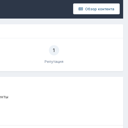
Обзор контента
1
Репутация
енты