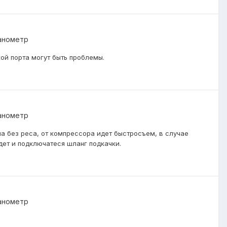
анометр
кой порта могут быть проблемы.
анометр
ма без реса, от компрессора идет быстросъем, в случае
дет и подключатеся шланг подкачки.
анометр