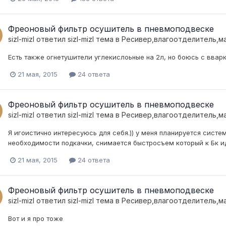
Фреоновый фильтр осушитель в пневмоподвеске
sizl-mizl
ответил
sizl-mizl
тема в
Ресивер,влагоотделитель,м
Есть также огнетушители углекислоьные на 2л, но боюсь с ввар
21 мая, 2015
24 ответа
Фреоновый фильтр осушитель в пневмоподвеске
sizl-mizl
ответил
sizl-mizl
тема в
Ресивер,влагоотделитель,м
Я игоистично интересуюсь для себя.)) у меня планируется систе
необходимости подкачки, снимается быстросъем который к Бк и
21 мая, 2015
24 ответа
Фреоновый фильтр осушитель в пневмоподвеске
sizl-mizl
ответил
sizl-mizl
тема в
Ресивер,влагоотделитель,м
Вот и я про тоже