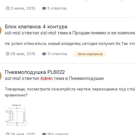
2 июня, 2015
5 ответов
Блок клапанов 4 контура
sizl-mizl
ответил
sizl-mizl
тема в
Продам пневмо и ее компон
Не успел отписаться, новый владелец сегодня получил бк.Так чт
28 мая, 2015
11 ответов
блок клапанов
Пневмоподушка PL6022
sizl-mizl
ответил
Admin
тема в
Пневмоподушки
Товарищи, посмотрите пожалуйста чертеж переходника под стой
правильно?
26 мая, 2015
183 ответа