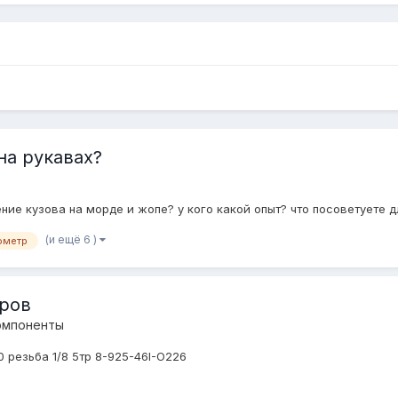
на рукавах?
ние кузова на морде и жопе? у кого какой опыт? что посоветуете д
(и ещё 6 )
ометр
уров
омпоненты
0 резьба 1/8 5тр 8-925-46I-O226