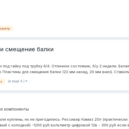
ометр
и смещение балки
од гайку под трубку 6/4. Отличное состояние, б/у 2 недели. Бела
р Пластины для смещения балки (22 мм назад, 20 мм вниз). Ставилис
(и ещё 4 )
аз
ее компоненты
ли куплены, но не пригодились. Рессивер Камаз 20л (практически н
овый с колодкой) -1200 руб вольтметр цифровой 12в - 300 руб если в