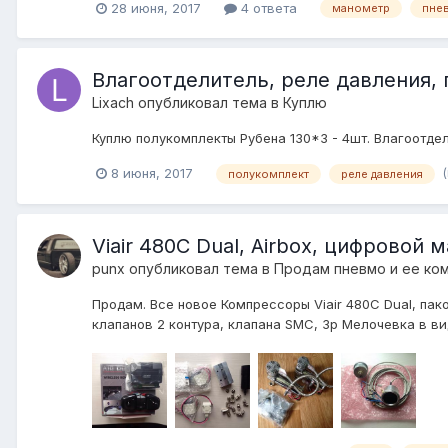
28 июня, 2017
4 ответа
манометр
пне
Влагоотделитель, реле давления,
Lixach
опубликовал тема в
Куплю
Куплю полукомплекты Рубена 130*3 - 4шт. Влагоотд
8 июня, 2017
полукомплект
реле давления
Viair 480C Dual, Airbox, цифровой 
punx
опубликовал тема в
Продам пневмо и ее ко
Продам. Все новое Компрессоры Viair 480C Dual, пако
клапанов 2 контура, клапана SMC, 3р Мелочевка в виде