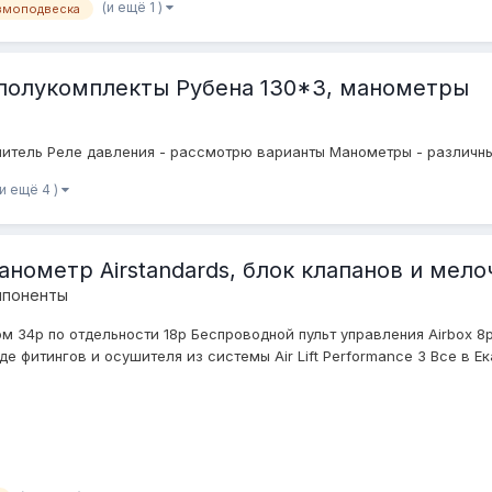
(и ещё 1 )
вмоподвеска
 полукомплекты Рубена 130*3, манометры
елитель Реле давления - рассмотрю варианты Манометры - различн
(и ещё 4 )
манометр Airstandards, блок клапанов и мел
мпоненты
м 34р по отдельности 18р Беспроводной пульт управления Airbox 8р 
 фитингов и осушителя из системы Air Lift Performance 3 Все в Ека