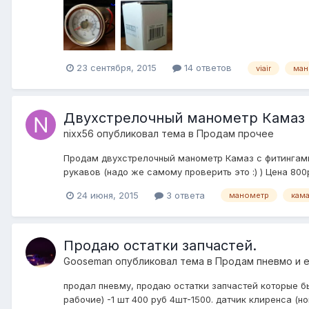
23 сентября, 2015
14 ответов
viair
ман
Двухстрелочный манометр Камаз 
nixx56
опубликовал тема в
Продам прочее
Продам двухстрелочный манометр Камаз с фитингами п
рукавов (надо же самому проверить это :) ) Цена 800
24 июня, 2015
3 ответа
манометр
кам
Продаю остатки запчастей.
Gooseman
опубликовал тема в
Продам пневмо и 
продал пневму, продаю остатки запчастей которые бы
рабочие) -1 шт 400 руб 4шт-1500. датчик клиренса (н