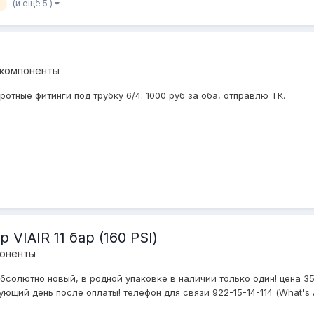
(и ещё 5 )
 компоненты
тные фитинги под трубку 6/4. 1000 руб за оба, отправлю ТК.
IAIR 11 бар (160 PSI)
поненты
 абсолютно новый, в родной упаковке в наличии только один! цена 
щий день после оплаты! телефон для связи 922-15-14-114 (What's A