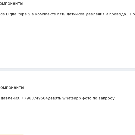
компоненты
 Digital type 2,в комплекте пять датчиков давления и провода... Но
компоненты
давления. +7963749504девять whatsapp фото по запросу.