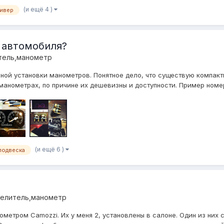
(и ещё 4 )
ивер
 автомобиля?
тель,манометр
ой установки манометров. Понятное дело, что существую компактн
манометрах, по причине их дешевизны и доступности. Пример номер 
(и ещё 6 )
подвеска
делитель,манометр
метром Camozzi. Их у меня 2, установлены в салоне. Один из них