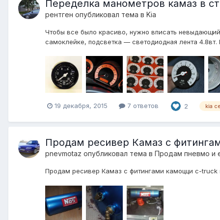
Переделка манометров камаз в ст
рентген
опубликовал тема в
Kia
Чтобы все было красиво, нужно вписать невыдающий
самоклейке, подсветка — светодиодная лента 4.8вт.
19 декабря, 2015
7 ответов
2
kia c
Продам ресивер Камаз с фитинга
pnevmotaz
опубликовал тема в
Продам пневмо и 
Продам ресивер Камаз с фитингами камоцци c-truck п