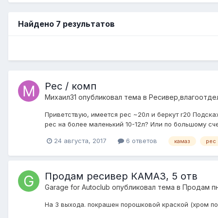
Найдено 7 результатов
Рес / комп
Михаил31
опубликовал тема в
Ресивер,влагоотде
Приветствую, имеется рес ~20л и беркут r20 Подска
рес на более маленький 10-12л? Или по большому сч
24 августа, 2017
6 ответов
камаз
рес
Продам ресивер КАМАЗ, 5 отв
Garage for Autoclub
опубликовал тема в
Продам п
На 3 выхода. покрашен порошковой краской (хром под