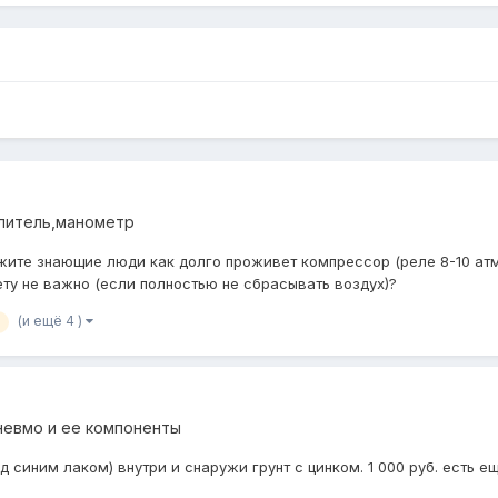
литель,манометр
жите знающие люди как долго проживет компрессор (реле 8-10 атм
ету не важно (если полностью не сбрасывать воздух)?
(и ещё 4 )
невмо и ее компоненты
 синим лаком) внутри и снаружи грунт с цинком. 1 000 руб. есть е