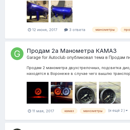
12 июня, 2017
3 ответа
манометры
пр
Продам 2а Манометра КАМАЗ
Garage for Autoclub
опубликовал тема в
Продам п
Продам 2 манометра двухстрелочных, подсветка диод
находятся в Воронеже в случае чего вышлю транспорт
(и ещё 2 )
11 мая, 2017
камаз
манометры