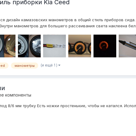
иль приборки Kia Ceed
ся дизайн камазовских манометров в общий стиль приборов сида.
 Внутри манометров для большего рассеивания света наклеена бела
(и ещё 1 )
eed
манометры
ми
ее компоненты
од 8/6 мм трубку Есть ножки простенькие, чтобы не катался. Испо