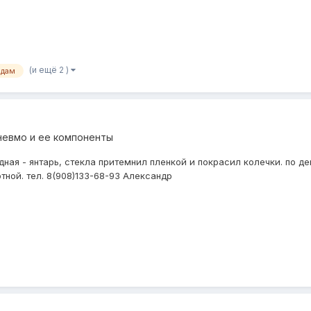
(и ещё 2 )
одам
невмо и ее компоненты
ная - янтарь, стекла притемнил пленкой и покрасил колечки. по д
ной. тел. 8(908)133-68-93 Александр