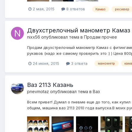
2 мая, 2015
8 ответов
Камаз
ресивер
Двухстрелочный манометр Камаз 
nixx56
опубликовал тема в
Продам прочее
Продам двухстрелочный манометр Камаз с фитингами п
рукавов (надо же самому проверить это :) ) Цена 800
24 июня, 2015
3 ответа
манометр
кам
Ваз 2113 Казань
pnevmotaz
опубликовал тема в
Ваз
Всем привет! Думал о пневме еще до того, как купил
общем, машина ваз 2113 2010 года выпуска.В моих рук