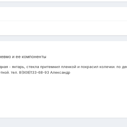
невмо и ее компоненты
ная - янтарь, стекла притемнил пленкой и покрасил колечки. по д
ной. тел. 8(908)133-68-93 Александр