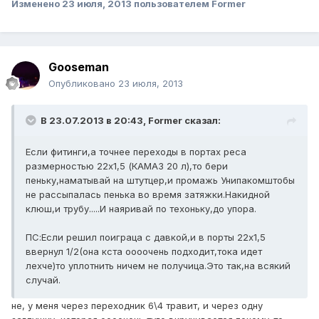
Изменено
23 июля, 2013
пользователем Former
Gooseman
Опубликовано
23 июля, 2013
В 23.07.2013 в 20:43, Former сказал:
Если фитинги,а точнее переходы в портах реса
размерностью 22х1,5 (КАМАЗ 20 л),то бери
пеньку,наматывай на штутцер,и промажь Унипакомштобы
не рассыпалась пенька во время затяжки.Накидной
клюш,и трубу.....И наяривай по техоньку,до упора.
ПС:Если решил поиграца с давкой,и в порты 22х1,5
ввернул 1/2(она кста оооочень подходит,тока идет
лехче)то уплотнить ничем не получица.Это так,на всякий
случай.
не, у меня через переходник 6\4 травит, и через одну