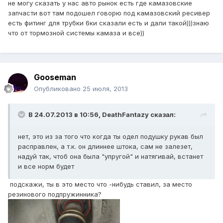
не могу сказать у нас авто рынок есть где камазовские
запчасти вот там подошел говорю под камазовский ресивер
есть фитинг для трубки 6ки сказали есть и дали такой)))знаю
что от тормозной системы камаза и все))
Gooseman
Опубликовано
25 июля, 2013
В 24.07.2013 в 10:56, DeathFantazy сказал:
нет, это из за того что когда ты одел подушку рукав был
расправлен, а т.к. он длиннее штока, сам не залезет,
надуй так, чтоб она была "упругой" и натягивай, встанет
и все норм будет
подскажи, ты в это место что -нибудь ставил, за место
резинового подпружинника?