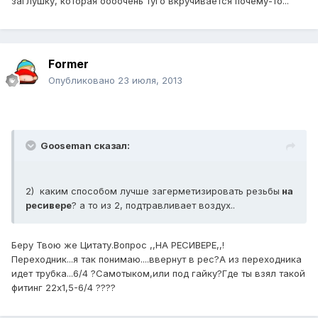
заглушку, которая оооочень туго вкручивается почему-то...
Former
Опубликовано
23 июля, 2013
Gooseman сказал:
2) каким способом лучше загерметизировать резьбы
на
ресивере
? а то из 2, подтравливает воздух..
Беру Твою же Цитату.Вопрос ,,НА РЕСИВЕРЕ,,!
Переходник...я так понимаю....ввернут в рес?А из переходника
идет трубка...6/4 ?Самотыком,или под гайку?Где ты взял такой
фитинг 22х1,5-6/4 ????