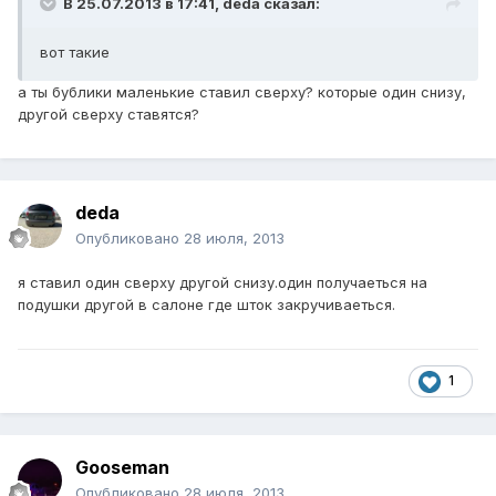
В 25.07.2013 в 17:41, deda сказал:
вот такие
а ты бублики маленькие ставил сверху? которые один снизу,
другой сверху ставятся?
deda
Опубликовано
28 июля, 2013
я ставил один сверху другой снизу.один получаеться на
подушки другой в салоне где шток закручиваеться.
1
Gooseman
Опубликовано
28 июля, 2013