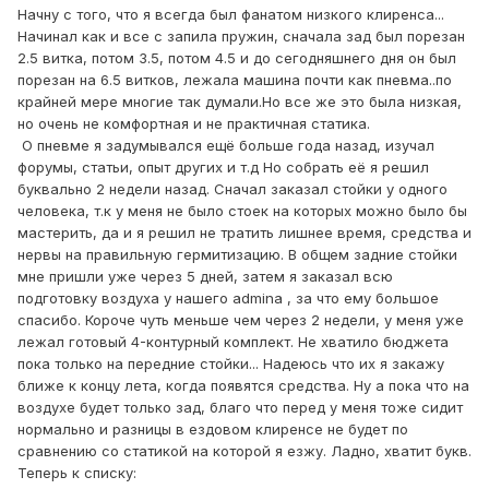
Начну с того, что я всегда был фанатом низкого клиренса...
Начинал как и все с запила пружин, сначала зад был порезан
2.5 витка, потом 3.5, потом 4.5 и до сегодняшнего дня он был
порезан на 6.5 витков, лежала машина почти как пневма..по
крайней мере многие так думали.Но все же это была низкая,
но очень не комфортная и не практичная статика.
О пневме я задумывался ещё больше года назад, изучал
форумы, статьи, опыт других и т.д Но собрать её я решил
буквально 2 недели назад. Сначал заказал стойки у одного
человека, т.к у меня не было стоек на которых можно было бы
мастерить, да и я решил не тратить лишнее время, средства и
нервы на правильную гермитизацию. В общем задние стойки
мне пришли уже через 5 дней, затем я заказал всю
подготовку воздуха у нашего admina , за что ему большое
спасибо. Короче чуть меньше чем через 2 недели, у меня уже
лежал готовый 4-контурный комплект. Не хватило бюджета
пока только на передние стойки... Надеюсь что их я закажу
ближе к концу лета, когда появятся средства. Ну а пока что на
воздухе будет только зад, благо что перед у меня тоже сидит
нормально и разницы в ездовом клиренсе не будет по
сравнению со статикой на которой я езжу. Ладно, хватит букв.
Теперь к списку: