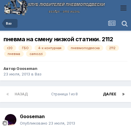
Ваз
пневма на смену низкой статики. 2112
r20
ГБО
4-х контурная
пневмоподвеска
2112
пневма
camozzi
Автор
Gooseman
23 июля, 2013
в
Ваз
НАЗАД
Страница 1 из 8
ДАЛЕЕ
Gooseman
Опубликовано
23 июля, 2013