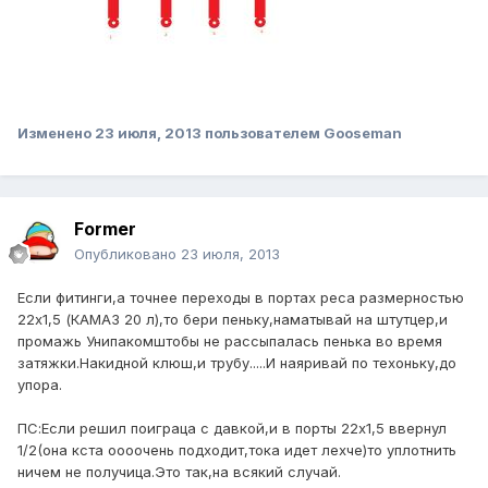
Изменено
23 июля, 2013
пользователем Gooseman
Former
Опубликовано
23 июля, 2013
Если фитинги,а точнее переходы в портах реса размерностью
22х1,5 (КАМАЗ 20 л),то бери пеньку,наматывай на штутцер,и
промажь Унипакомштобы не рассыпалась пенька во время
затяжки.Накидной клюш,и трубу.....И наяривай по техоньку,до
упора.
ПС:Если решил поиграца с давкой,и в порты 22х1,5 ввернул
1/2(она кста оооочень подходит,тока идет лехче)то уплотнить
ничем не получица.Это так,на всякий случай.