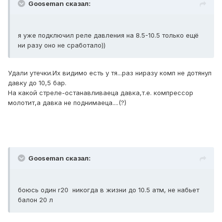
Gooseman сказал:
я уже подключил реле давления на 8.5-10.5 только ещё
ни разу оно не сработало))
Удали утечки.Их видимо есть у тя...раз ниразу комп не дотянул
давку до 10,5 бар.
На какой стреле-останавливаеца давка,т.е. компрессор
молотит,а давка не поднимаеца....(?)
Gooseman сказал:
боюсь один r20 никогда в жизни до 10.5 атм, не набьет
балон 20 л