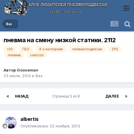
Ваз
пневма на смену низкой статики. 2112
r20
ГБО
4-х контурная
пневмоподвеска
2112
пневма
camozzi
Автор
Gooseman
23 июля, 2013
в
Ваз
НАЗАД
Страница 5 из 8
ДАЛЕЕ
albertis
Опубликовано
22 ноября, 2013