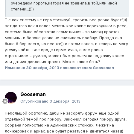
очередном пороге,каторая не травила,в той,или иной
степени...))))
Т.е как систему не герметизируй, травить все равно будет?)))
вот до того как я полез менять кое какие переходники в ресе,
система была абсолютно герметичная... за месяц простоя
машины, в балоне давка не снизилась вообще. Правда она
была 6 бар всего, но все же)) а потом полез, и теперь не могу
утечку найти.. все вроде герметично, а все равно
стравливает.. думаю, может быстросъем на подкачку колес
или датчик давления травит. Может такое быть?
Изменено
30 ноября, 2013
пользователем Gooseman
Gooseman
Опубликовано
3 декабря, 2013
Небольшой оффтопик, дабы не засорять форум ещё одной
отдельной темой про приору. Закончил сегодня приору друга,
собрана полностью на Админовских стойках. Лежит на
лонжеронах и арках. Все будет резаться и двигаться назад)