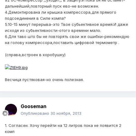
92 оС-компрессор ,,уходит,, в защиту.И пока он не остынет-
дальнейший,повторный пуск ево-не возможен.
4.Демонтирована ли крышка компрессора,для прямого
подсоединения в Силе компа?
5.10-15 минут перерыва-это Твое субьективное время.И даже
исходя из субьективности-отого времени мало.
6.Для таво што бы не повторять свои же ошибки-рекомендую
на голову компрессора,поставить цифровой термометр .
(справа,встроен в коробушку)
Весчица пустяковая-но очень полезная.
Gooseman
Опубликовано
30 ноября, 2013
1. Согласен. Хочу перейти на 12 литров пока не появится 2
комп