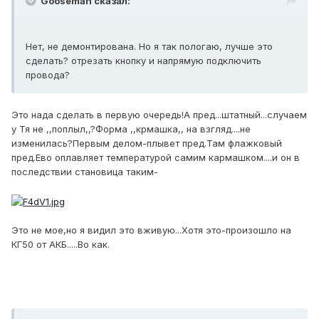
Gooseman сказал:
Нет, не демонтирована. Но я так пологаю, лучше это
сделать? отрезать кнопку и напрямую подключить
провода?
Это нада сделать в первую очередь!А пред...штатный...случаем
у Тя не ,,поплыл,,?Форма ,,крмашка,, на взгляд....не
изменилась?Первым делом-плывет пред.Там флажковый
пред.Ево оплавляет температурой самим кармашком....и он в
последствии становица таким-
Это не мое,но я видил это вживую...Хотя это-произошло на
КГ50 от АКБ.....Во как.