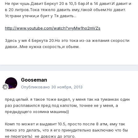
Не при чушь.Давит Беркут 20 в 10,5 бар.И в 14 давит.И давит и
в 20 литров.Тока тяжело давить ему,такой обьем.Но давит.
Устрани утечки,и буит у Тя давить...
http://www.youtube.com/watch?v=yMw1ho2mVZs
Здесь у мя 4 Беркута 20.Но это тока из-за желания скорости
давки...Мне нужна скорость,и обьем.
Gooseman
Опубликовано
30 ноября, 2013
пред целый. я такое тоже видел, у меня так на туманках один
раз расплавился пред под капотом, точнее не у меня, а
предыдущего хозяина машины))
Комп то может и выдавит 10.5, просто после 8 атм, ему так
тяжко это делать, что я его принудительно выключаю что бы
не перегреть) не довожу до этого.