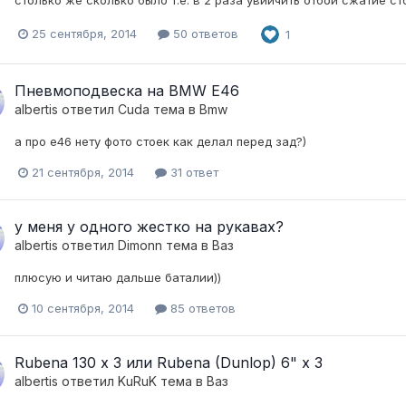
столько же сколько было т.е. в 2 раза увиичить отбой сжатие с
25 сентября, 2014
50 ответов
1
Пневмоподвеска на BMW Е46
albertis
ответил
Cuda
тема в
Bmw
а про е46 нету фото стоек как делал перед зад?)
21 сентября, 2014
31 ответ
у меня у одного жестко на рукавах?
albertis
ответил
Dimonn
тема в
Ваз
плюсую и читаю дальше баталии))
10 сентября, 2014
85 ответов
Rubena 130 х 3 или Rubena (Dunlop) 6" х 3
albertis
ответил
KuRuK
тема в
Ваз