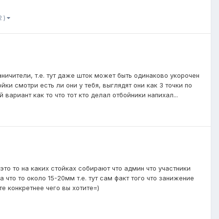
2 )
ничители, т.е. тут даже шток может быть одинаково укорочен
йки смотри есть ли они у тебя, выглядят они как 3 точки по
 вариант как то что тот кто делал отбойники напихал...
это то на каких стойках собирают что админ что участники
 что то около 15-20мм т.е. тут сам факт того что занижение
те конкретнее чего вы хотите=)