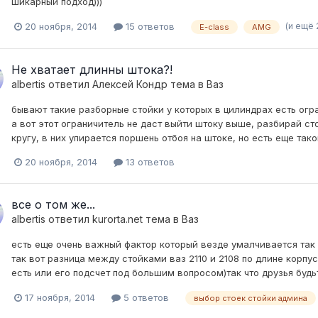
шикарный подход)))
(и ещё 
20 ноября, 2014
15 ответов
E-class
AMG
Не хватает длинны штока?!
albertis
ответил
Алексей Кондр
тема в
Ваз
бывают такие разборные стойки у которых в цилиндрах есть огра
а вот этот ограничитель не даст выйти штоку выше, разбирай сто
кругу, в них упирается поршень отбоя на штоке, но есть еще такой
20 ноября, 2014
13 ответов
все о том же...
albertis
ответил
kurorta.net
тема в
Ваз
есть еще очень важный фактор который везде умалчивается так 
так вот разница между стойками ваз 2110 и 2108 по длине корпуса
есть или его подсчет под большим вопросом)так что друзья будь
17 ноября, 2014
5 ответов
выбор стоек стойки админа