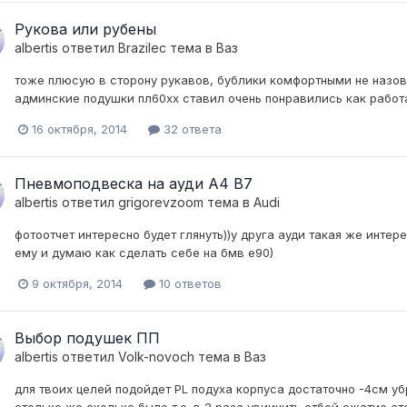
Рукова или рубены
albertis
ответил
Brazilec
тема в
Ваз
тоже плюсую в сторону рукавов, бублики комфортными не назов
админские подушки пл60хх ставил очень понравились как работ
16 октября, 2014
32 ответа
Пневмоподвеска на ауди А4 В7
albertis
ответил
grigorevzoom
тема в
Audi
фотоотчет интересно будет глянуть))у друга ауди такая же инте
ему и думаю как сделать себе на бмв е90)
9 октября, 2014
10 ответов
Выбор подушек ПП
albertis
ответил
Volk-novoch
тема в
Ваз
для твоих целей подойдет PL подуха корпуса достаточно -4см уб