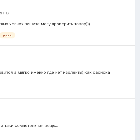
енты
ных челнах пишите могу проверить товар)))
ники
овится а мягко именно где нет изоленты))как сасиска
о таки сомнетельная вещь...