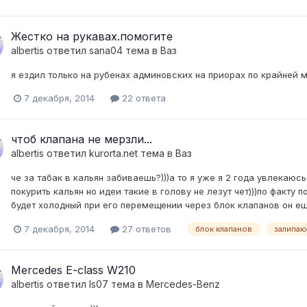
Жестко на рукавах.помогите
albertis
ответил
sana04
тема в
Ваз
я ездил только на рубенах админовских на приорах по крайней 
7 декабря, 2014
22 ответа
чтоб клапана не мерзли...
albertis
ответил
kurorta.net
тема в
Ваз
че за табак в кальян забиваешь?)))а то я уже я 2 года увлекаю
покурить кальян но идеи такие в голову не лезут чет)))по факту 
будет холодный при его перемещении через блок клапанов он еще
7 декабря, 2014
27 ответов
блок клапанов
залипаю
Mercedes E-class W210
albertis
ответил
Is07
тема в
Mercedes-Benz