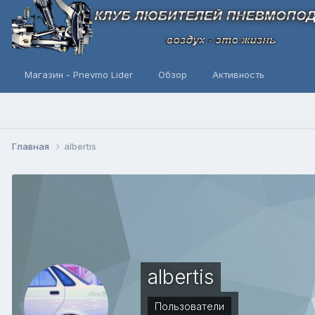
Магазин - Pnevmo Lider
Обзор
Активность
Главная
albertis
albertis
Пользователи