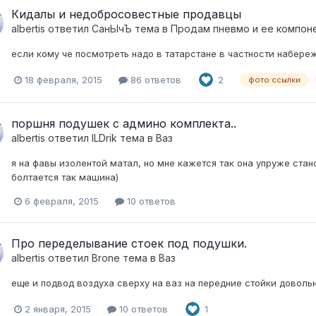
Кидалы и недобросовестные продавцы
albertis
ответил
СанЫчЪ
тема в
Продам пневмо и ее компон
если кому че посмотреть надо в татарстане в частности набереж
18 февраля, 2015
86 ответов
2
фото ссылки
поршня подушек с админо комплекта..
albertis
ответил
ILDrik
тема в
Ваз
я на фавы изолентой матал, но мне кажется так она упруже стан
болтается так машина)
6 февраля, 2015
10 ответов
Про переделывание стоек под подушки.
albertis
ответил
Brone
тема в
Ваз
еще и подвод воздуха сверху на ваз на передние стойки довольн
2 января, 2015
10 ответов
1