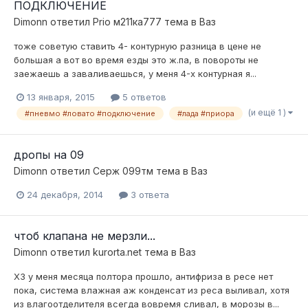
ПОДКЛЮЧЕНИЕ
Dimonn
ответил
Prio м211ка777
тема в
Ваз
тоже советую ставить 4- контурную разница в цене не
большая а вот во время езды это ж.па, в повороты не
заежаешь а заваливаешься, у меня 4-х контурная я...
13 января, 2015
5 ответов
(и ещё 1 )
#пневмо #ловато #подключение
#лада #приора
дропы на 09
Dimonn
ответил
Серж 099тм
тема в
Ваз
24 декабря, 2014
3 ответа
чтоб клапана не мерзли...
Dimonn
ответил
kurorta.net
тема в
Ваз
ХЗ у меня месяца полтора прошло, антифриза в ресе нет
пока, система влажная аж конденсат из реса выливал, хотя
из влагоотделителя всегда вовремя сливал, в морозы в...