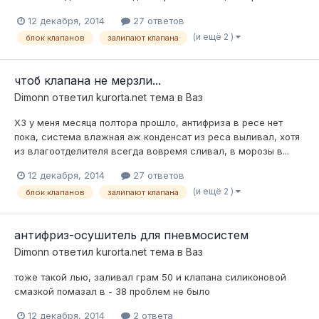
12 декабря, 2014
27 ответов
(и ещё 2 )
блок клапанов
залипают клапана
чтоб клапана не мерзли...
Dimonn
ответил
kurorta.net
тема в
Ваз
ХЗ у меня месяца полтора прошло, антифриза в ресе нет
пока, система влажная аж конденсат из реса выливал, хотя
из влагоотделителя всегда вовремя сливал, в морозы в...
12 декабря, 2014
27 ответов
(и ещё 2 )
блок клапанов
залипают клапана
антифриз-осушитель для пневмосистем
Dimonn
ответил
kurorta.net
тема в
Ваз
тоже такой лью, заливал грам 50 и клапана силиконовой
смазкой помазал в - 38 проблем не было
12 декабря, 2014
2 ответа