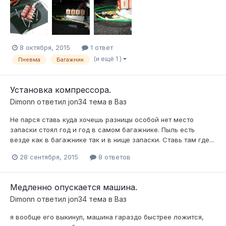
8 октября, 2015
1 ответ
(и ещё 1 )
Пневма
Багажник
Установка компрессора.
Dimonn
ответил
jon34
тема в
Ваз
Не парся ставь куда хочешь разницы особой нет место
запаски стоял год и год в самом багажнике. Пыль есть
везде как в багажнике так и в нище запаски. Ставь там где...
28 сентября, 2015
8 ответов
Медленно опускается машина.
Dimonn
ответил
jon34
тема в
Ваз
я вообще его выкинул, машина гараздо быстрее ложится,