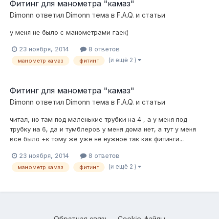
Фитинг для манометра "камаз"
Dimonn
ответил
Dimonn
тема в
F.A.Q. и статьи
у меня не было с манометрами гаек)
23 ноября, 2014
8 ответов
(и ещё 2 )
манометр камаз
фитинг
Фитинг для манометра "камаз"
Dimonn
ответил
Dimonn
тема в
F.A.Q. и статьи
читал, но там под маленькие трубки на 4 , а у меня под
трубку на 6, да и тумблеров у меня дома нет, а тут у меня
все было +к тому же уже не нужное так как фитинги...
23 ноября, 2014
8 ответов
(и ещё 2 )
манометр камаз
фитинг
Обратная связь
Cookie-файлы