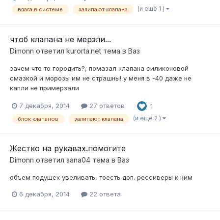
(и ещё 1 )
влага в системе
залипают клапана
чтоб клапана не мерзли...
Dimonn
ответил
kurorta.net
тема в
Ваз
зачем что то городить?, помазал клапана силиконовой
смазкой и морозы им не страшны! у меня в -40 даже не
капли не примерзали
7 декабря, 2014
27 ответов
1
(и ещё 2 )
блок клапанов
залипают клапана
Жестко на рукавах.помогите
Dimonn
ответил
sana04
тема в
Ваз
объем подушек увеливать, тоесть доп. рессиверы к ним
6 декабря, 2014
22 ответа