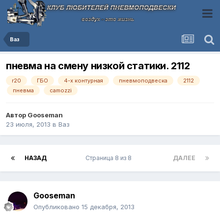
Ваз
пневма на смену низкой статики. 2112
r20
ГБО
4-х контурная
пневмоподвеска
2112
пневма
camozzi
Автор
Gooseman
23 июля, 2013
в
Ваз
НАЗАД
Страница 8 из 8
ДАЛЕЕ
Gooseman
Опубликовано
15 декабря, 2013