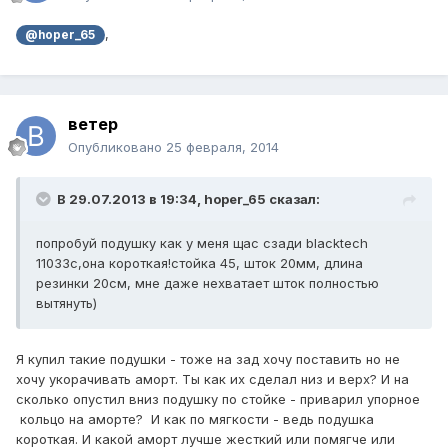
,
@hoper_65
ветер
Опубликовано
25 февраля, 2014
В 29.07.2013 в 19:34, hoper_65 сказал:
попробуй подушку как у меня щас сзади blacktech
11033c,она короткая!стойка 45, шток 20мм, длина
резинки 20см, мне даже нехватает шток полностью
вытянуть)
Я купил такие подушки - тоже на зад хочу поставить но не
хочу укорачивать аморт. Ты как их сделал низ и верх? И на
сколько опустил вниз подушку по стойке - приварил упорное
кольцо на аморте? И как по мягкости - ведь подушка
короткая. И какой аморт лучше жесткий или помягче или