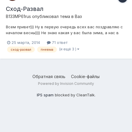
Сход-Развал
B133MP61rus
опубликовал тема в
Ваз
Всем привет))) Ну в первую очередь всех вас поздравляю с
началом весны)))) Не знаю какая у вас была зима, а нас в
Ростове потрепало))) Ближе к теме, поднимаю такую тему
25 марта, 2014
71 ответ
как СХОД-РАЗВАЛ, потому что за зиму съело передние
(и ещё 3 )
сход-развал
пневма
колеса напрочь, как лучше выставить? самое частое
положение почти в самом полу...
Обратная связь
Cookie-файлы
Powered by Invision Community
IPS spam
blocked by CleanTalk.