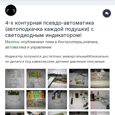
4-х контурная псевдо-автоматика
(автоподкачка каждой подушки) с
светодиодным индикатором!
Maximus
опубликовал тема в
Контроллеры,клапана,
автоматика и управление
Индикатор получился достаточно универсальный!Изначально
он делался под камазовские датчики давления описанные
тут, но на самом деле могут работать с любым датчиком
(реостатного или резистивного типа), то есть ДПДЗ
идеально подходят! Для этого всего лишь нужно один
контакт датчика прицепить к массе,...