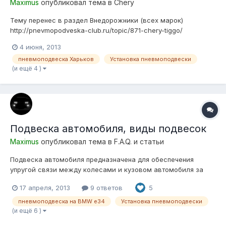
Maximus
опубликовал тема в
Chery
Тему перенес в раздел Внедорожники (всех марок)
http://pnevmopodveska-club.ru/topic/871-chery-tiggo/
4 июня, 2013
пневмоподвеска Харьков
Установка пневмоподвески
(и ещё 4 )
Подвеска автомобиля, виды подвесок
Maximus
опубликовал тема в
F.A.Q. и статьи
Подвеска автомобиля предназначена для обеспечения
упругой связи между колесами и кузовом автомобиля за
счет восприятия действующих сил и гашения колебаний.
17 апреля, 2013
9 ответов
5
Подвеска входит в состав ходовой части автомобиля.
Подвеска автомобиля имеет следующее общее устройство
пневмоподвеска на BMW e34
Установка пневмоподвески
-направляющий элемент; -упр...
(и ещё 6 )