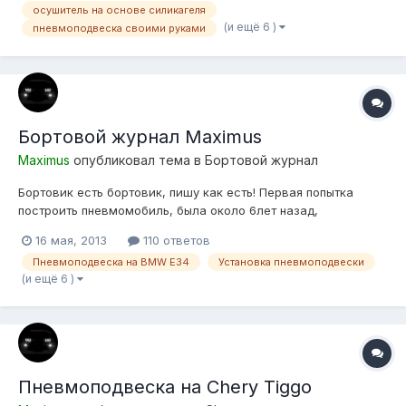
осушитель на основе силикагеля
(и ещё 6 )
пневмоподвеска своими руками
Бортовой журнал Maximus
Maximus
опубликовал тема в
Бортовой журнал
Бортовик есть бортовик, пишу как есть! Первая попытка
построить пневмомобиль, была около 6лет назад,
подопытным была БМВ Е21 325 (turbo), обладая
16 мая, 2013
110 ответов
минимальными знаниями и большим желанием постройки
Пневмоподвеска на BMW E34
Установка пневмоподвески
пневмы, собирая информацию в интерене по крупинкам, не
(и ещё 6 )
нашел иного выхода как подобрать подушки ТУПО...
Пневмоподвеска на Chery Tiggo