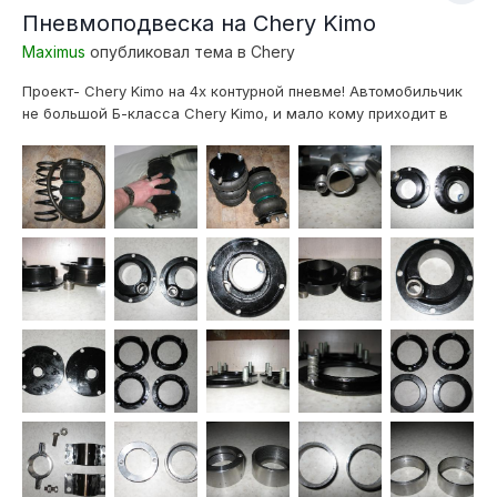
Пневмоподвеска на Chery Kimo
Maximus
опубликовал тема в
Chery
Проект- Chery Kimo на 4х контурной пневме! Автомобильчик
не большой Б-класса Chery Kimo, и мало кому приходит в
голову ставить пневму на такой авто! У многих пневма
ассоциируется с внедорожниками и коммерческим
транспортом,- но мы не многие... Размеры и масса
автомобиля:Длина х ширина х высот...