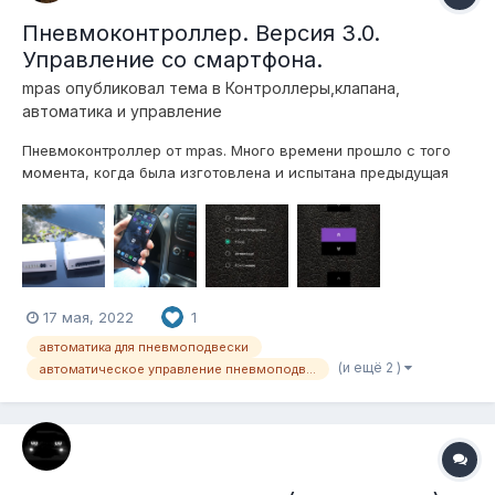
Пневмоконтроллер. Версия 3.0.
Управление со смартфона.
mpas
опубликовал тема в
Контроллеры,клапана,
автоматика и управление
Пневмоконтроллер от mpas. Много времени прошло с того
момента, когда была изготовлена и испытана предыдущая
(вторая) версия Пневмоконтроллера. И вот пришел момент,
когда можно показать новую разработку полностью
обновленной версии универсального Пневмоконтроллера
серии ПК(ХХ)- 3, изготовленного н...
17 мая, 2022
1
автоматика для пневмоподвески
(и ещё 2 )
автоматическое управление пневмоподвеской