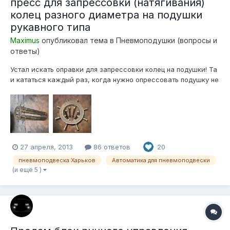
пресс для запрессовки (натягивания)
колец разного диаметра на подушки
рукавного типа
Maximus
опубликовал тема в
Пневмоподушки (вопросы и
ответы)
Устал искать оправки для запрессовки колец на подушки! Та
и кататься каждый раз, когда нужно опрессовать подушку не
в кайф.... Собрал аппарат для этого На дно ставлю
гидравлический домкрат, кольцо упираю в восемь болтов
м16 (класс прочности 8.8), домкратом давлю на поршень или
крышку подушки! Запре...
27 апреля, 2013
86 ответов
20
пневмоподвеска Харьков
Автоматика для пневмоподвески
(и ещё 5 )