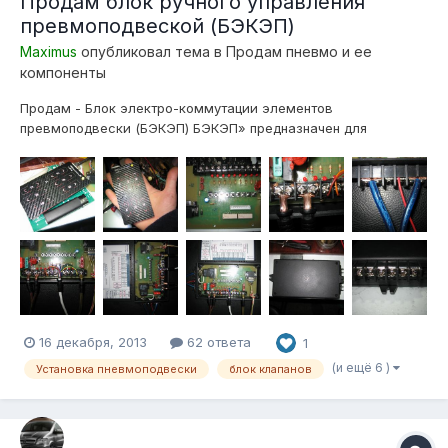
Продам блок ручного управления
превмоподвеской (БЭКЭП)
Maximus
опубликовал тема в
Продам пневмо и ее
компоненты
Продам - Блок электро-коммутации элементов
превмоподвески (БЭКЭП) БЭКЭП» предназначен для
облегчения инсталляции электрической части управления
пневмоподвеской, и дистанционного, ручного, управления
пневмосистемой, так же предоставляет возможность
последующего дополнения системы, «умной» электронико...
16 декабря, 2013
62 ответа
1
(и ещё 6 )
Установка пневмоподвески
блок клапанов