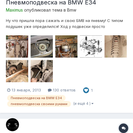
Пневмоподвеска на BMW E34
Maximus
опубликовал тема в
Bmw
Ну что пришла пора сажать и свою БМВ на пневму! С типом
подушек уже определился! Ход у подвески просто
сумасшедший, еще не замерял, но домкрат гидравлический
телескопический 3 т, 194-372 мм, вывесить колесо не
может! Приходится за 2-а раза поднимать! Так это только
ход вверх получается около...
13 января, 2013
130 ответов
1
Пневмоподвеска на BMW E34
(и ещё 4 )
пневмоподвеска своими руками