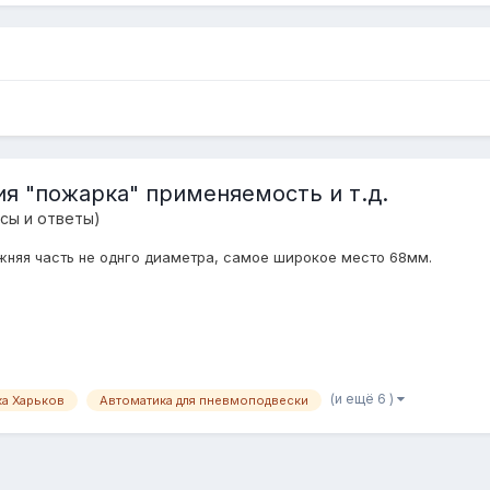
я "пожарка" применяемость и т.д.
сы и ответы)
жняя часть не однго диаметра, самое широкое место 68мм.
(и ещё 6 )
а Харьков
Автоматика для пневмоподвески