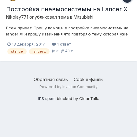
Постройка пневмосистемы на Lancer X
Nikolay771
опубликовал тема в
Mitsubishi
Всем привет! Прошу помощи в постройке пневмосистемы на
lancer X! Я прошу извинения что повторяю тему которая уже
была, но в ней нет подробностей, которые мне интересны.
18 декабря, 2017
1 ответ
Хотел бы услышать предложения: Какие выбрать подушки?
(и ещё 4 )
stence
lancer x
Какой выбрать компрессор? Какие выбрать клапана? Стр...
Обратная связь
Cookie-файлы
Powered by Invision Community
IPS spam
blocked by CleanTalk.