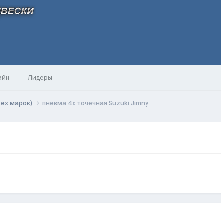
айн
Лидеры
сех марок)
пневма 4х точечная Suzuki Jimny