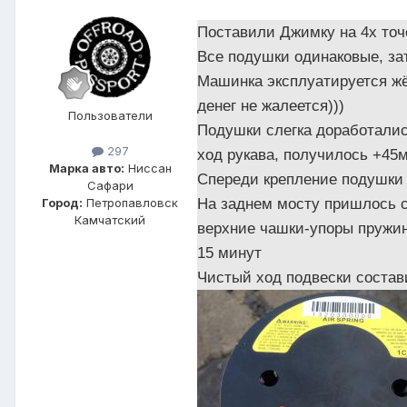
Поставили Джимку на 4х точ
Все подушки одинаковые, зат
Машинка эксплуатируется жё
денег не жалеется)))
Пользователи
Подушки слегка доработалис
297
ход рукава, получилось +45м
Марка авто:
Ниссан
Спереди крепление подушки к
Сафари
На заднем мосту пришлось с
Город:
Петропавловск
Камчатский
верхние чашки-упоры пружин
15 минут
Чистый ход подвески состав