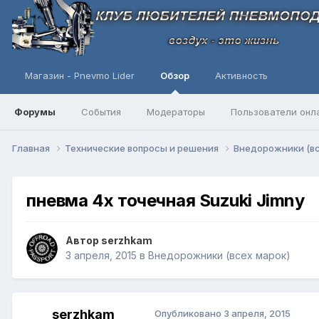
Магазин - Pnevmo Lider
Обзор
Активность
Форумы
События
Модераторы
Пользователи онл
Главная
Технические вопросы и решения
Внедорожники (в
пневма 4х точечная Suzuki Jimny
Автор
serzhkam
3 апреля, 2015
в
Внедорожники (всех марок)
serzhkam
Опубликовано
3 апреля, 2015