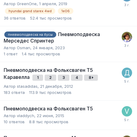
Автор
GreenOne
,
1 апреля, 2019
hyundai grand starex 4wd
1e06
36
ответов
52.4 тыс
просмотров
Пневмоподвеска
пневмоподвеска на бусы
Мерседес Спринтер
Автор
Osman
,
24 января, 2023
1
ответ
1.4 тыс
просмотров
Пневмоподвеска на Фольксваген Т5
Каравелла
1
2
3
4
8
Автор
stasadidas
,
21 декабря, 2012
183
ответа
113.9 тыс
просмотров
Пневмоподвеска на Фольксваген Т5
Автор
vladdych
,
22 июня, 2015
10
ответов
8.8 тыс
просмотров