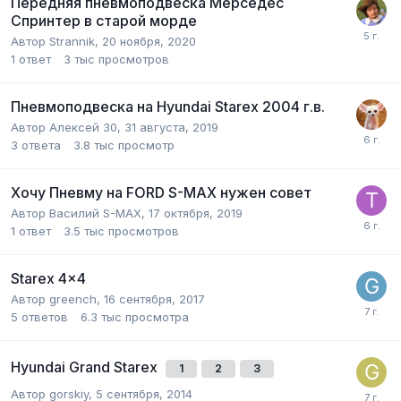
Передняя пневмоподвеска Мерседес
Спринтер в старой морде
Автор
Strannik
,
20 ноября, 2020
1
ответ
3 тыс
просмотров
Пневмоподвеска на Hyundai Starex 2004 г.в.
Автор
Алексей 30
,
31 августа, 2019
3
ответа
3.8 тыс
просмотр
Хочу Пневму на FORD S-MAX нужен совет
Автор
Василий S-MAX
,
17 октября, 2019
1
ответ
3.5 тыс
просмотров
Starex 4x4
Автор
greench
,
16 сентября, 2017
5
ответов
6.3 тыс
просмотра
Hyundai Grand Starex
1
2
3
Автор
gorskiy
,
5 сентября, 2014