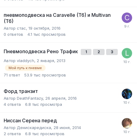
пневмоподвеска на Caravelle (T6) и Multivan
(T6)
Автор
стас
,
19 октября, 2016
0
ответов
4.1 тыс
просмотров
Пневмоподвеска Рено Трафик
1
2
3
Автор
vladdych
,
2 января, 2013
Мой путь к пневме
71
ответ
53.9 тыс
просмотров
Форд транзит
Автор
DeathFantazy
,
26 апреля, 2016
4
ответа
6.8 тыс
просмотра
Ниссан Серена перед
Автор
Денискаредиска
,
28 июня, 2014
2
ответа
6.8 тыс
просмотров