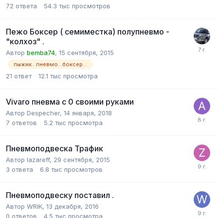
72
ответа
54.3 тыс
просмотров
Пежо Боксер ( семиместка) полупневмо -
"колхоз" .
Автор
bemba74
,
15 сентября, 2015
пыжик...пневмо...боксер...
21
ответ
12.1 тыс
просмотра
Vivaro пневма с 0 своими руками
Автор
Despecher
,
14 января, 2018
7
ответов
5.2 тыс
просмотра
Пневмоподвеска Трафик
Автор
lazareff
,
29 сентября, 2015
3
ответа
6.8 тыс
просмотров
Пневмоподвеску поставил .
Автор
WRIK
,
13 декабря, 2016
0
ответов
4.5 тыс
просмотра