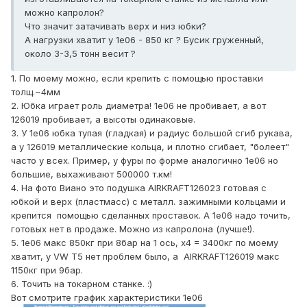
можно капролон?
Что значит затачивать верх и низ юбки?
А нагрузки хватит у 1е06 - 850 кг ? Бусик груженный,
около 3-3,5 тонн весит ?
1. По моему можно, если крепить с помощью проставки
толщ.~4мм
2. Юбка играет роль диаметра! 1е06 не пробивает, а вот
126019 пробивает, а высоты одинаковые.
3. У 1е06 юбка тупая (гладкая) и радиус большой сгиб рукава,
а у 126019 металлические кольца, и плотно сгибает, "болеет"
часто у всех. Пример, у фуры по форме аналогично 1е06 но
большие, выхаживают 500000 т.км!
4. На фото Виано это подушка AIRKRAFT126023 готовая с
юбкой и верх (пластмасс) с металл. зажимными кольцами и
крепится помощью сделанных проставок. А 1е06 надо точить,
готовых нет в продаже. Можно из капролона (лучше!).
5. 1е06 макс 850кг при 8бар на 1 ось, х4 = 3400кг по моему
хватит, у VW T5 нет проблем было, а AIRKRAFT126019 макс
1150кг при 9бар.
6. Точить на токарном станке. :)
Вот смотрите график характеристики 1е06