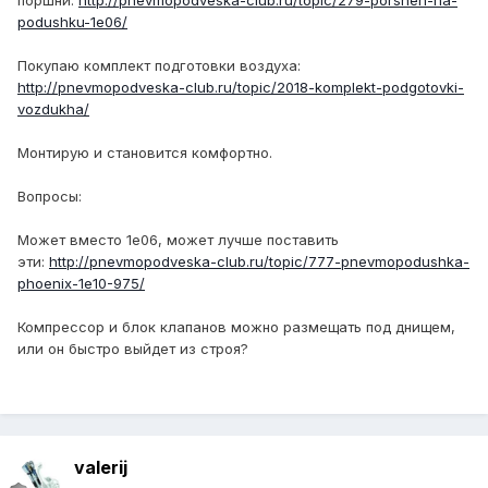
поршни:
http://pnevmopodveska-club.ru/topic/279-porshen-na-
podushku-1e06/
Покупаю комплект подготовки воздуха:
http://pnevmopodveska-club.ru/topic/2018-komplekt-podgotovki-
vozdukha/
Монтирую и становится комфортно.
Вопросы:
Может вместо 1е06, может лучше поставить
эти:
http://pnevmopodveska-club.ru/topic/777-pnevmopodushka-
phoenix-1e10-975/
Компрессор и блок клапанов можно размещать под днищем,
или он быстро выйдет из строя?
valerij