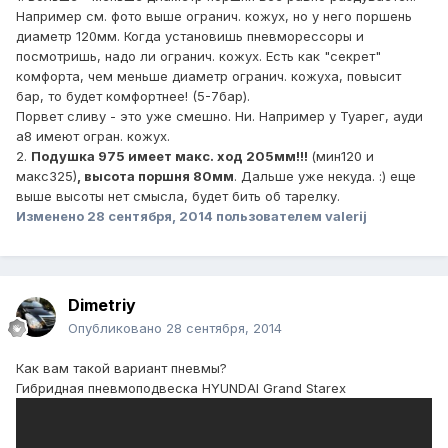
Например см. фото выше огранич. кожух, но у него поршень
диаметр 120мм. Когда установишь пневморессоры и
посмотришь, надо ли огранич. кожух. Есть как "секрет"
комфорта, чем меньше диаметр огранич. кожуха, повысит
бар, то будет комфортнее! (5-7бар).
Порвет сливу - это уже смешно. Ни. Например у Туарег, ауди
а8 имеют огран. кожух.
2.
Подушка 975 имеет макс. ход 205мм!!!
(мин120 и
макс325)
, высота поршня 80мм
. Дальше уже некуда. :) еще
выше высоты нет смысла, будет бить об тарелку.
Изменено
28 сентября, 2014
пользователем valerij
Dimetriy
Опубликовано
28 сентября, 2014
Как вам такой вариант пневмы?
Гибридная пневмоподвеска HYUNDAI Grand Starex