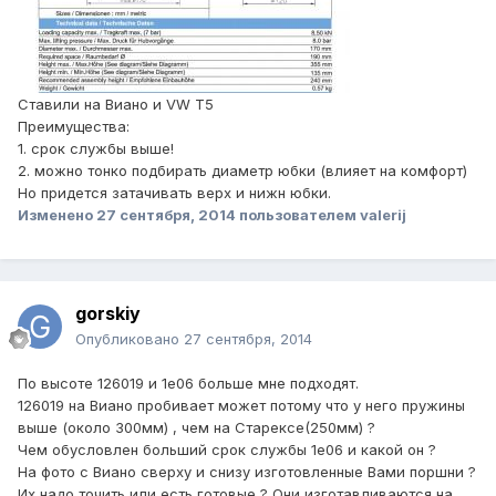
Ставили на Виано и VW T5
Преимущества:
1. срок службы выше!
2. можно тонко подбирать диаметр юбки (влияет на комфорт)
Но придется затачивать верх и нижн юбки.
Изменено
27 сентября, 2014
пользователем valerij
gorskiy
Опубликовано
27 сентября, 2014
По высоте 126019 и 1е06 больше мне подходят.
126019 на Виано пробивает может потому что у него пружины
выше (около 300мм) , чем на Старексе(250мм) ?
Чем обусловлен больший срок службы 1е06 и какой он ?
На фото с Виано сверху и снизу изготовленные Вами поршни ?
Их надо точить или есть готовые ? Они изготавливаются на