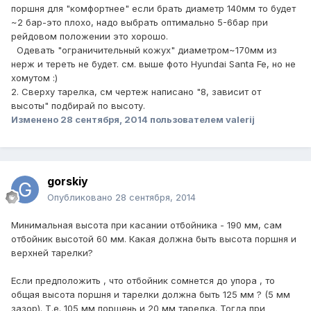
поршня для "комфортнее" если брать диаметр 140мм то будет
~2 бар-это плохо, надо выбрать оптимально 5-6бар при
рейдовом положении это хорошо.
Одевать "ограничительный кожух" диаметром~170мм из
нерж и тереть не будет. см. выше фото Hyundai Santa Fe, но не
хомутом :)
2. Сверху тарелка, см чертеж написано "8, зависит от
высоты" подбирай по высоту.
Изменено
28 сентября, 2014
пользователем valerij
gorskiy
Опубликовано
28 сентября, 2014
Минимальная высота при касании отбойника - 190 мм, сам
отбойник высотой 60 мм. Какая должна быть высота поршня и
верхней тарелки?
Если предположить , что отбойник сомнется до упора , то
общая высота поршня и тарелки должна быть 125 мм ? (5 мм
зазор). Т.е. 105 мм поршень и 20 мм тарелка. Тогда при