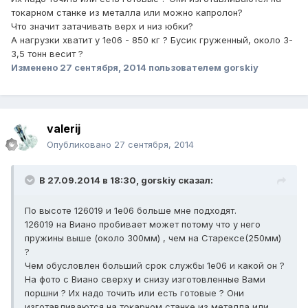
токарном станке из металла или можно капролон?
Что значит затачивать верх и низ юбки?
А нагрузки хватит у 1е06 - 850 кг ? Бусик груженный, около 3-
3,5 тонн весит ?
Изменено
27 сентября, 2014
пользователем gorskiy
valerij
Опубликовано
27 сентября, 2014
В 27.09.2014 в 18:30, gorskiy сказал:
По высоте 126019 и 1е06 больше мне подходят.
126019 на Виано пробивает может потому что у него
пружины выше (около 300мм) , чем на Старексе(250мм)
?
Чем обусловлен больший срок службы 1е06 и какой он ?
На фото с Виано сверху и снизу изготовленные Вами
поршни ? Их надо точить или есть готовые ? Они
изготавливаются на токарном станке из металла или