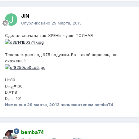
JIN
Опубликовано
29 марта, 2013
Сделал сначала так-
ХРЕНЬ
чушь ПОЛНАЯ
Теперь строю под 975 подушки. Вот такой поршень, шо
скажешь?
H=80
D
=136
max
D
=118
r
D
=101
min
Изменено
29 марта, 2013
пользователем bemba74
bemba74