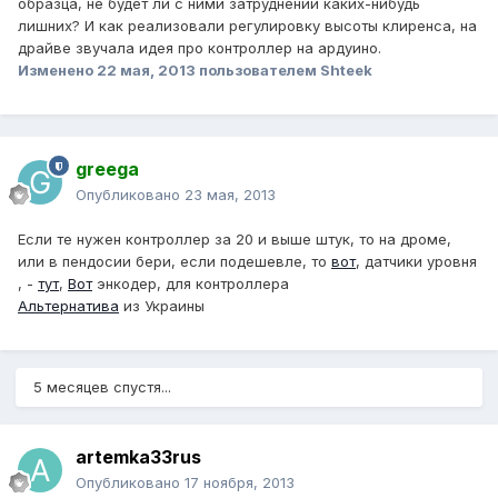
образца, не будет ли с ними затруднений каких-нибудь
лишних? И как реализовали регулировку высоты клиренса, на
драйве звучала идея про контроллер на ардуино.
Изменено
22 мая, 2013
пользователем Shteek
greega
Опубликовано
23 мая, 2013
Если те нужен контроллер за 20 и выше штук, то на дроме,
или в пендосии бери, если подешевле, то
вот
, датчики уровня
, -
тут
,
Вот
энкодер, для контроллера
Альтернатива
из Украины
5 месяцев спустя...
artemka33rus
Опубликовано
17 ноября, 2013