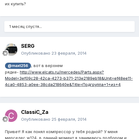
их купить?
1 месяц спустя...
SERG
Опубликовано
23 февраля, 2014
, вот в верхнем
@maxt256
рядке-
http://www.elcats.ru/mercedes/Parts.aspx?
Model=3ef09c28-42ca-4273-b371-213e2189eb18&Unit=ef48ee11-
4ca0-4853-a0ee-38cda218640e&Title=Подгруппа+1+из+4
ClassiC_Za
Опубликовано
25 февраля, 2014
Привет! Я как понял компрессор у тебя родной? У меня
мерседес w124, в данный момент я занимаюсь подбором и