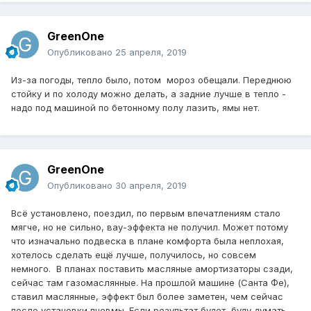
GreenOne
Опубликовано
25 апреля, 2019
Из-за погоды, тепло было, потом мороз обещали. Переднюю
стойку и по холоду можно делать, а задние лучше в тепло -
надо под машиной по бетонному полу лазить, ямы нет.
GreenOne
Опубликовано
30 апреля, 2019
Всё установлено, поездил, по первым впечатлениям стало
мягче, но не сильно, вау-эффекта не получил. Может потому
что изначально подвеска в плане комфорта была неплохая,
хотелось сделать ещё лучше, получилось, но совсем
немного. В планах поставить масляные амортизаторы сзади,
сейчас там газомаслянные. На прошлой машине (Санта Фе),
ставил маслянные, эффект был более заметен, чем сейчас
после установки пневмы. Если результат будет, буду думать