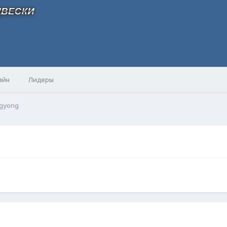
айн
Лидеры
gyong