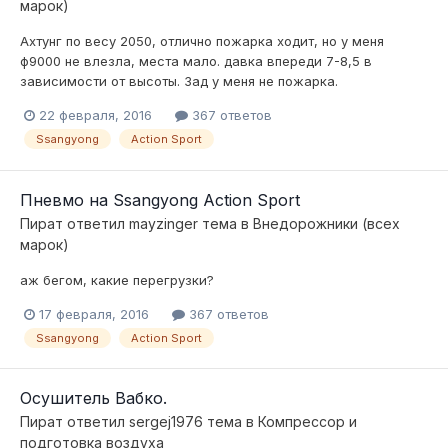
марок)
Ахтунг по весу 2050, отлично пожарка ходит, но у меня
ф9000 не влезла, места мало. давка впереди 7-8,5 в
зависимости от высоты. Зад у меня не пожарка.
22 февраля, 2016
367 ответов
Ssangyong
Action Sport
Пневмо на Ssangyong Action Sport
Пират
ответил
mayzinger
тема в
Внедорожники (всех
марок)
аж бегом, какие перегрузки?
17 февраля, 2016
367 ответов
Ssangyong
Action Sport
Осушитель Вабко.
Пират
ответил
sergej1976
тема в
Компресcор и
подготовка воздуха