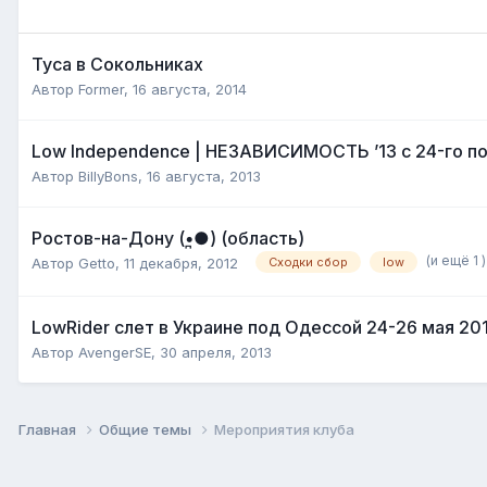
Туса в Сокольниках
Автор
Former
,
16 августа, 2014
Low Independence | НЕЗАВИСИМОСТЬ ’13 с 24-го по
Автор
BillyBons
,
16 августа, 2013
Ростов-на-Дону (•̪●) (область)
(и ещё 1 
Автор
Getto
,
11 декабря, 2012
Сходки сбор
low
LowRider слет в Украине под Одессой 24-26 мая 201
Автор
AvengerSE
,
30 апреля, 2013
Главная
Общие темы
Мероприятия клуба