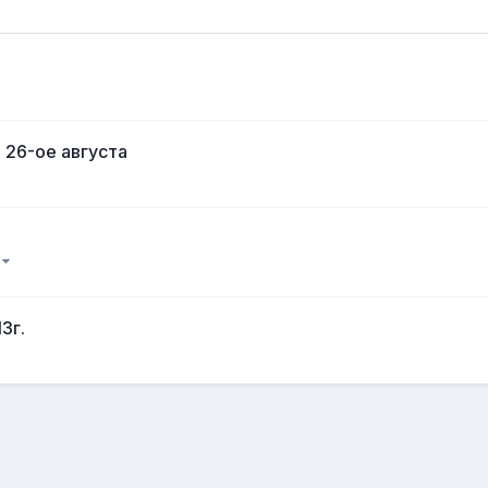
 26-ое августа
)
3г.