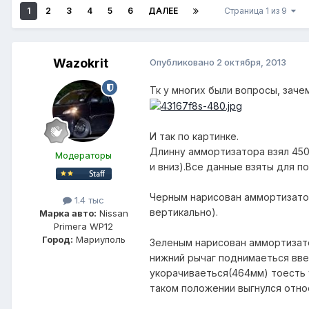
1
2
3
4
5
6
ДАЛЕЕ
Страница 1 из 9
Wazokrit
Опубликовано
2 октября, 2013
Тк у многих были вопросы, заче
И так по картинке.
Длинну аммортизатора взял 45
Модераторы
и вниз).Все данные взяты для п
Черным нарисован аммортизатор
1.4 тыс
вертикально).
Марка авто:
Nissan
Primera WP12
Город:
Мариуполь
Зеленым нарисован аммортизат
нижний рычаг поднимаеться вве
укорачиваеться(464мм) тоесть
таком положении выгнулся относ