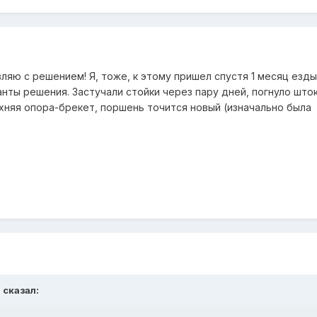
ляю с решением! Я, тоже, к этому пришел спустя 1 месяц езды
анты решения. Застучали стойки через пару дней, погнуло што
хняя опора-брекет, поршень точится новый (изначально была
a сказал: