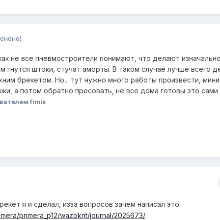
енено)
 как не все пневмостроители понимают, что делают изначальн
м гнутся штоки, стучат аморты. В таком случае лучше всего д
хним брекетом. Но... тут нужно много работы произвести, мин
ки, а потом обратно пресовать, не все дома готовы это сами
вателем fimix
екет я и сделал, изза вопросов зачем написал это.
rimera/primera_p12/wazokrit/journal/2025673/