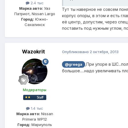
2.4 тыс
Марка авто:
Уаз
Тут ты наверное не совсем поня
Патриот, Nissan Largo
корпус опоры, в этом и есть гл
Город:
Южно-
её центр, допустим, через спец
Сахалинск
поставить под нужным углом, п
Wazokrit
Опубликовано
2 октября, 2013
,При упоре в ШС...п
@greega
большое.....надо увеличивать пло
Модераторы
1.4 тыс
Марка авто:
Nissan
Primera WP12
Город:
Мариуполь