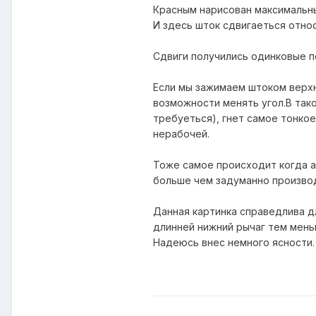
Красным нарисован максимальн
И здесь шток сдвигаеться относ
Сдвиги получились одинковые п
Если мы зажимаем штоком верхн
возможности менять угол.В тако
требуеться), гнет самое тонко
нерабочей.
Тоже самое происходит когда а
больше чем задуманно произво
Данная картинка справедлива дл
длинней нижний рычаг тем мень
Надеюсь внес немного ясности.