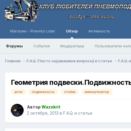
Магазин - Pnevmo Lider
Обзор
Активность
Форумы
События
Модераторы
Пользователи онл
Главная
F.A.Q. (Часто задаваемые вопросы) и статьи
F.A.Q.
Геометрия подвески.Подвижност
шток
подвижность
стойка
аммортизатор
Автор
Wazokrit
2 октября, 2013
в
F.A.Q. и статьи