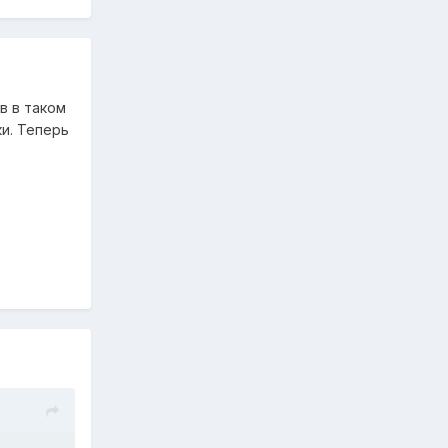
в в таком
ки. Теперь