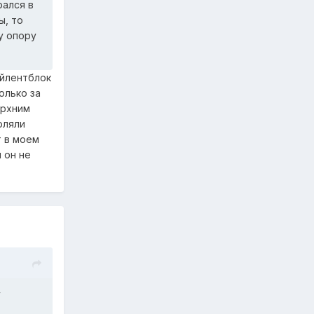
рался в
ы, то
у опору
айлентблок
олько за
ерхним
оляли
т в моем
 он не
у