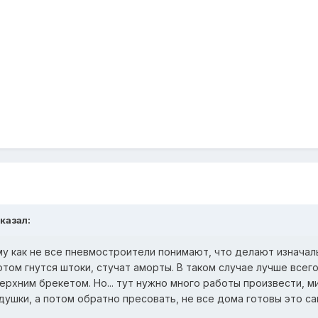
сказал:
му как не все пневмостроители понимают, что делают изначал
отом гнутся штоки, стучат аморты. В таком случае лучше всег
верхним брекетом. Но... тут нужно много работы произвести, 
душки, а потом обратно пресовать, не все дома готовы это с