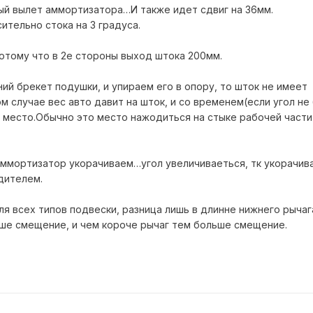
ый вылет аммортизатора…И также идет сдвиг на 36мм.
ительно стока на 3 градуса.
отому что в 2е стороны выход штока 200мм.
ий брекет подушки, и упираем его в опору, то шток не имеет
м случае вес авто давит на шток, и со временем(если угол не
е место.Обычно это место нажодиться на стыке рабочей части
ммортизатор укорачиваем…угол увеличиваеться, тк укорачив
дителем.
я всех типов подвески, разница лишь в длинне нижнего рычаг
ше смещение, и чем короче рычаг тем больше смещение.