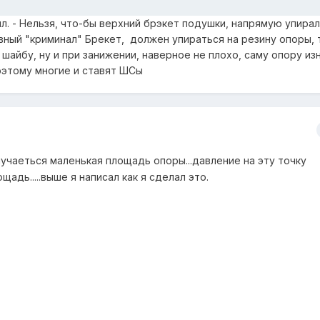
л. - Нельзя, что-бы верхний брэкет подушки, напрямую упирал
авный "криминал" Брекет, должен упираться на резину опоры, 
 шайбу, ну и при занижении, наверное не плохо, саму опору из
оэтому многие и ставят ШСы
олучаеться маленькая площадь опоры...давление на эту точку
щадь.....выше я написал как я сделал это.