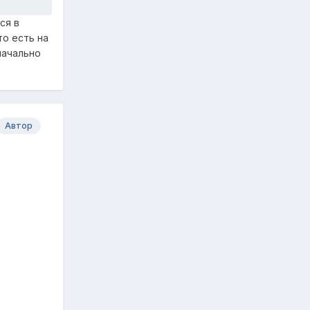
ся в
то есть на
начально
Автор