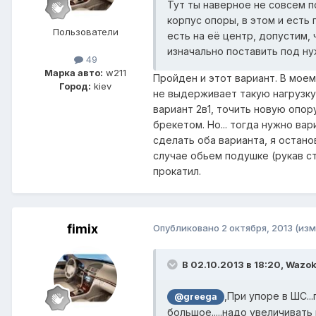
Тут ты наверное не совсем п
корпус опоры, в этом и есть
Пользователи
есть на её центр, допустим, 
изначально поставить под ну
49
Марка авто:
w211
Пройден и этот вариант. В моем
Город:
kiev
не выдерживает такую нагрузку 
вариант 2в1, точить новую опо
брекетом. Но... тогда нужно ва
сделать оба варианта, я остано
случае обьем подушке (рукав ст
прокатил.
fimix
Опубликовано
2 октября, 2013
(изм
В 02.10.2013 в 18:20, Wazok
,При упоре в ШС..
@greega
большое.....надо увеличивать 