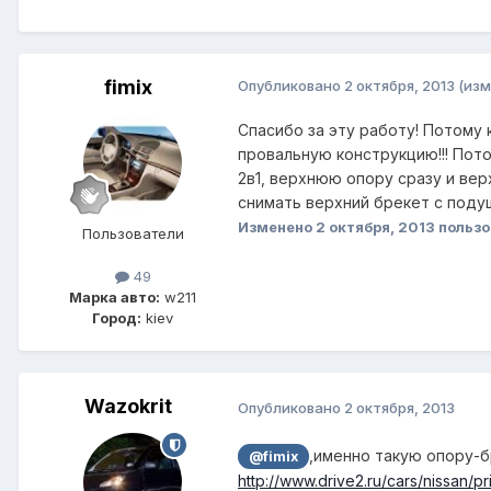
fimix
Опубликовано
2 октября, 2013
(изм
Спасибо за эту работу! Потому
провальную конструкцию!!! Пото
2в1, верхнюю опору сразу и вер
снимать верхний брекет с подуш
Изменено
2 октября, 2013
пользо
Пользователи
49
Марка авто:
w211
Город:
kiev
Wazokrit
Опубликовано
2 октября, 2013
,именно такую опору-бр
@fimix
http://www.drive2.ru/cars/nissan/p