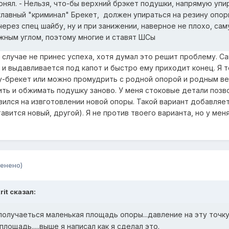
онял. - Нельзя, что-бы верхний брэкет подушки, напрямую упи
 главный "криминал" Брекет, должен упираться на резину опор
через спец шайбу, ну и при занижении, наверное не плохо, сам
жным углом, поэтому многие и ставят ШСы
 случае не принес успеха, хотя думал это решит проблему. С
и выдавливается под капот и быстро ему приходит конец. Я т
ру-брекет или можно промудрить с родной опорой и родным в
рить и обжимать подушку заново. У меня стоковые детали позв
вился на извготовлении новой опоры. Такой вариант добавляе
авится новый, другой). Я не против твоего варианта, но у меня
енено)
rit сказал:
.получаеться маленькая площадь опоры...давление на эту точк
площадь.....выше я написал как я сделал это.