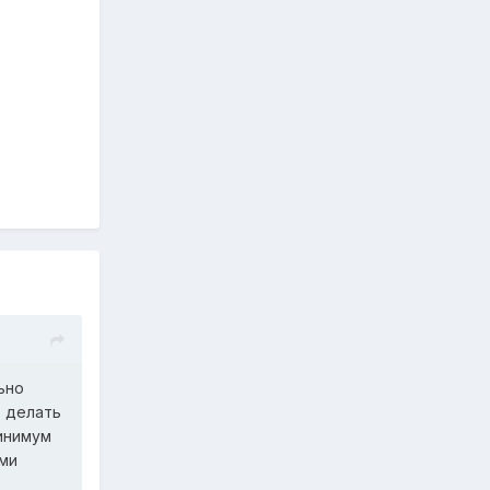
ьно
о делать
минимум
ами