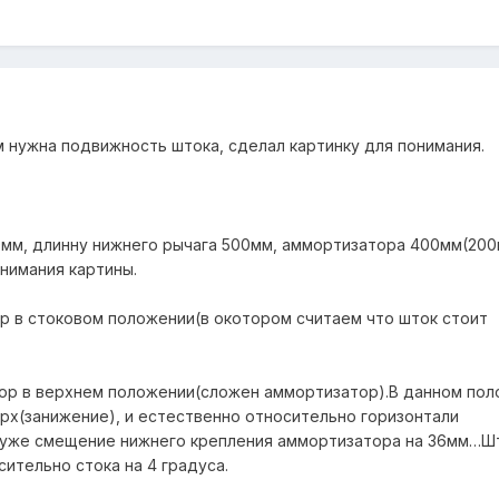
м нужна подвижность штока, сделал картинку для понимания.
0мм, длинну нижнего рычага 500мм, аммортизатора 400мм(20
онимания картины.
 в стоковом положении(в окотором считаем что шток стоит
ор в верхнем положении(сложен аммортизатор).В данном по
рх(занижение), и естественно относительно горизонтали
 уже смещение нижнего крепления аммортизатора на 36мм…Ш
ительно стока на 4 градуса.