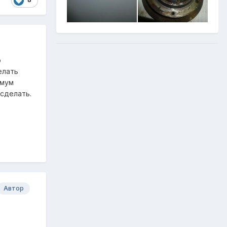
о
елать
имум
 сделать.
Автор