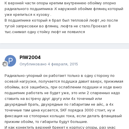
К верхней части опоры крепим внутреннею обойму опорно
радиального подшипника .К наружней обойме флянец который
уже крепиться к кузову .
В подшипнике который я брал был тепловой люфт ,но после
тугой запресовки во флянец люфта не стало.Проехал 8
тыс.снимал одну стойку люфт не появился
PIW2004
Опубликовано
4 февраля, 2015
Радиально-упорный он работает только в одну сторону по
осевой нагрузке, получается подушка давит вверх, прижимая
обоймы, всё зашибись, при ослаблении подушки и ходе вниз
подшипник работать не будет уже, это или 2 спаренных надо
ставить на встречу друг другу или 4х точечный или
двухрядный брать, двухрядные по габаритам не айс, а 4х
точечные там цена кусается, SKF порядка 3000 стоит, ну и
фиксация на стопорных кольцах тока, если делать фланцевый
прижим обойм, то габариты будут большие.
И как конектить верхний брекет к корпусу опоры, раз унас