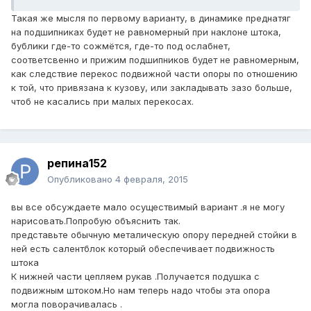
Такая же мысля по первому варианту, в динамике преднатяг
на подшипниках будет не равномерный при наклоне штока,
бублики где-то сожмётся, где-то под ослабнет,
соответсвенно и прижим подшипников будет не равномерным,
как следствие перекос подвижной части опоры по отношению
к той, что привязана к кузову, или закладывать зазо больше,
чтоб не касались при малых перекосах.
репина152
Опубликовано
4 февраля, 2015
вы все обсуждаете мало осуществимый вариант .я не могу
нарисовать.Попробую объяснить так.
представьте обычную металическую опору передней стойки в
ней есть салентблок который обеспечивает подвижность
штока
К нижней части цепляем рукав .Получается подушка с
подвижным штоком.Но нам теперь надо чтобы эта опора
могла поворачивалась .