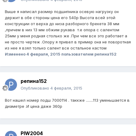
Выше я написал размер подшипника осевую нагрузку он
держит в обе стороны цена его 540р Высота всей этой
конструкции от верха до низа разборного брекета 38 мм
,причем в них 13 мм обжим рукава т.е опора с салентом
25мм у меня родная столько же .При чем все это работает а
не просто чертеж .Опору я привел в пример она не поворотная
из нее я взял только салент все остальное кастом
Изменено
4 февраля, 2015
пользователем репина152
репина152
Опубликовано
4 февраля, 2015
Вот нашел номер подш 7000114 . таккже ........113 уменьшается в
диаметре .И цена даже 360р
PIW2004