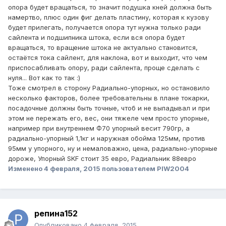
опора будет вращаться, то значит подушка кней должна быть
намертво, плюс один фиг делать пластину, которая к кузову
будет прилегать, получается опора тут нужна только ради
сайлента и подшипника штока, если вся опора будет
вращаться, то вращение штока не актуально становится,
остаётся тока сайлент, для наклона, вот и выходит, что чем
приспосабливать опору, ради сайлента, проще сделать с
нуля... Вот как то так :)
Тоже смотрел в сторону Радиально-упорных, но остановило
несколько факторов, более требовательны в плане токарки,
посадочные должны быть точные, чтоб и не выпадывал и при
этом не пережать его, вес, они тяжеле чем просто упорные,
например при внутреннем Ф70 упорный весит 790гр, а
радиально-упорный 1,1кг и наружная обойма 125мм, против
95мм у упорного, ну и немаловажно, цена, радиально-упорные
дороже, Упорный SKF стоит 35 евро, Радиальник 88евро
Изменено
4 февраля, 2015
пользователем PIW2004
репина152
Опубликовано
4 февраля, 2015