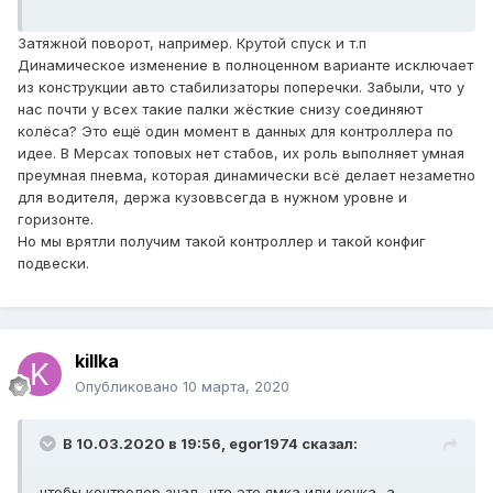
Затяжной поворот, например. Крутой спуск и т.п
Динамическое изменение в полноценном варианте исключает
из конструкции авто стабилизаторы поперечки. Забыли, что у
нас почти у всех такие палки жёсткие снизу соединяют
колёса? Это ещё один момент в данных для контроллера по
идее. В Мерсах топовых нет стабов, их роль выполняет умная
преумная пневма, которая динамически всё делает незаметно
для водителя, держа кузоввсегда в нужном уровне и
горизонте.
Но мы врятли получим такой контроллер и такой конфиг
подвески.
killka
Опубликовано
10 марта, 2020
В 10.03.2020 в 19:56,
egor1974
сказал:
чтобы контролер знал ..что это ямка или кочка...а