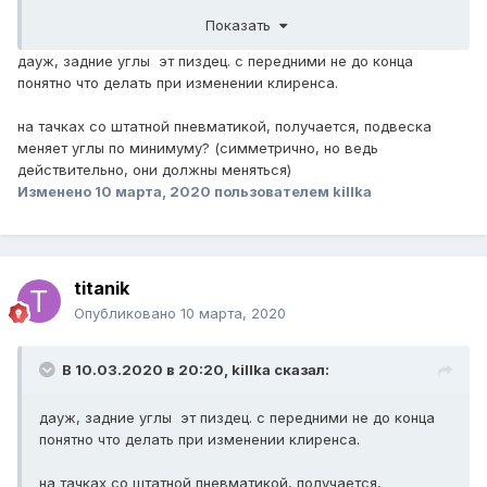
будет стоять и на скоростях зад кидать будет. Я делаю
Показать
сход-развал очень точно и на средней ездовой высоте.
При опускании на пресет вниз у меня колёса
дауж, задние углы эт пиздец. с передними не до конца
разъезжаются на градус или доли градуса. Если оба
понятно что делать при изменении клиренса.
колеса делают это одинаково, то на езде это не
сказывается, а если одно колесо на вас, другое на
на тачках со штатной пневматикой, получается, подвеска
Кавказ...?)))
меняет углы по минимуму? (симметрично, но ведь
Это особенность современных многорычажек. Делая
действительно, они должны меняться)
контроллер универсальным нужно думать и об стабах
Изменено
10 марта, 2020
пользователем killka
поперечки дурацких и о типах подвески.
titanik
Опубликовано
10 марта, 2020
В 10.03.2020 в 20:20,
killka
сказал:
дауж, задние углы эт пиздец. с передними не до конца
понятно что делать при изменении клиренса.
на тачках со штатной пневматикой, получается,