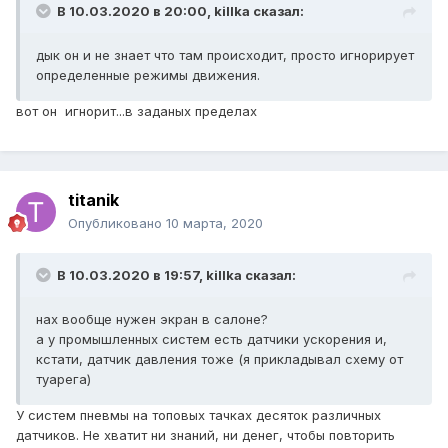
В 10.03.2020 в 20:00,
killka
сказал:
дык он и не знает что там происходит, просто игнорирует
определенные режимы движения.
вот он игнорит...в заданых пределах
titanik
Опубликовано
10 марта, 2020
В 10.03.2020 в 19:57,
killka
сказал:
нах вообще нужен экран в салоне?
а у промышленных систем есть датчики ускорения и,
кстати, датчик давления тоже (я прикладывал схему от
туарега)
У систем пневмы на топовых тачках десяток различных
датчиков. Не хватит ни знаний, ни денег, чтобы повторить