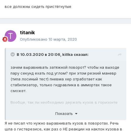
все доложны сидеть пристёгнутые
titanik
Опубликовано
10 марта, 2020
В 10.03.2020 в 20:06,
killka
сказал:
зачем выравнивать затяжной поворот? чтобы на выходе
пару секунд ехать под углом? при этом резкий маневр
(типа лосиный тест) пневма хер отработает как
стабилизатор, только гидравлика в аммортах такое
сможет.
Вообще, так ли необходимо держать кузов в горизонте
при корявой загрузке? Может 4 старых добрых упругих
Показать
элемента с одинаковой характеристикой, нормально
отслеживаемой не так уж плохо?
Я не писал что нужно выравнивать кузов в поворотах. Речь
шла о гистерезисе, как раз о НЕ реакции на наклон кузова в