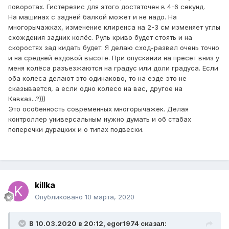
поворотах. Гистерезис для этого достаточен в 4-6 секунд.
На машинах с задней балкой может и не надо. На
многорычажках, изменение клиренса на 2-3 см изменяет углы
схождения задних колёс. Руль криво будет стоять и на
скоростях зад кидать будет. Я делаю сход-развал очень точно
и на средней ездовой высоте. При опускании на пресет вниз у
меня колёса разъезжаются на градус или доли градуса. Если
оба колеса делают это одинаково, то на езде это не
сказывается, а если одно колесо на вас, другое на
Кавказ...?)))
Это особенность современных многорычажек. Делая
контроллер универсальным нужно думать и об стабах
поперечки дурацких и о типах подвески.
killka
Опубликовано
10 марта, 2020
В 10.03.2020 в 20:12,
egor1974
сказал: