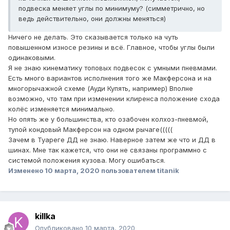
подвеска меняет углы по минимуму? (симметрично, но
ведь действительно, они должны меняться)
Ничего не делать. Это сказывается только на чуть
повышенном износе резины и всё. Главное, чтобы углы были
одинаковыми.
Я не знаю кинематику топовых подвесок с умными пневмами.
Есть много вариантов исполнения того же Макферсона и на
многорычажной схеме (Ауди Купять, например) Вполне
возможно, что там при изменении клиренса положение схода
колёс изменяется минимально.
Но опять же у большинства, кто озабочен колхоз-пневмой,
тупой кондовый Макферсон на одном рычаге(((((
Зачем в Туареге ДД не знаю. Наверное затем же что и ДД в
шинах. Мне так кажется, что они не связаны программно с
системой положения кузова. Могу ошибаться.
Изменено
10 марта, 2020
пользователем titanik
killka
Опубликовано
10 марта, 2020