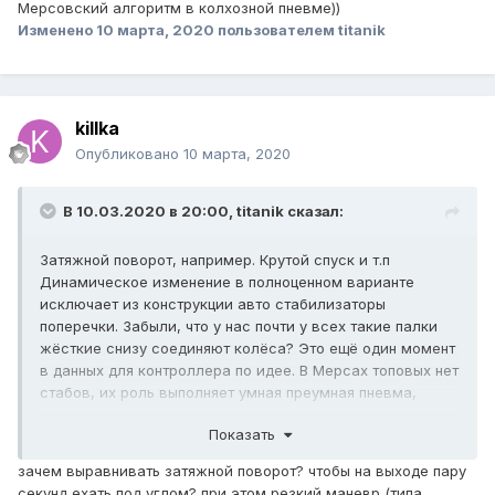
Мерсовский алгоритм в колхозной пневме))
Изменено
10 марта, 2020
пользователем titanik
killka
Опубликовано
10 марта, 2020
В 10.03.2020 в 20:00,
titanik
сказал:
Затяжной поворот, например. Крутой спуск и т.п
Динамическое изменение в полноценном варианте
исключает из конструкции авто стабилизаторы
поперечки. Забыли, что у нас почти у всех такие палки
жёсткие снизу соединяют колёса? Это ещё один момент
в данных для контроллера по идее. В Мерсах топовых нет
стабов, их роль выполняет умная преумная пневма,
которая динамически всё делает незаметно для
Показать
водителя, держа кузоввсегда в нужном уровне и
горизонте.
зачем выравнивать затяжной поворот? чтобы на выходе пару
Но мы врятли получим такой контроллер и такой конфиг
секунд ехать под углом? при этом резкий маневр (типа