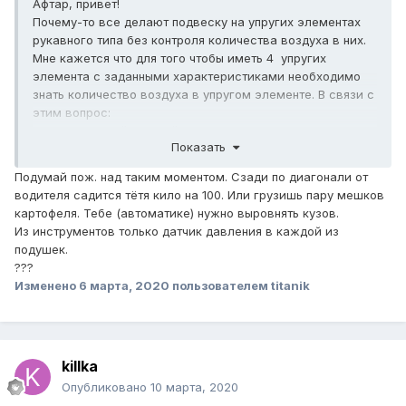
Афтар, привет!
Почему-то все делают подвеску на упругих элементах
рукавного типа без контроля количества воздуха в них.
Мне кажется что для того чтобы иметь 4 упругих
элемента с заданными характеристиками необходимо
знать количество воздуха в упругом элементе. В связи с
этим вопрос:
Скажи пожалуйста твой контроллер сможет управлять 4
Показать
контурами по закону (давление х высота) = const для
каждой подушки?
Подумай пож. над таким моментом. Сзади по диагонали от
водителя садится тётя кило на 100. Или грузишь пару мешков
картофеля. Тебе (автоматике) нужно выровнять кузов.
Из инструментов только датчик давления в каждой из
подушек.
???
Изменено
6 марта, 2020
пользователем titanik
killka
Опубликовано
10 марта, 2020