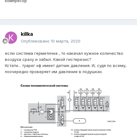
компресор
возможность на любой поверхности надуть подушки
таким образом, что при съезде на ровную поверхность,
кузов окажется в горизонте.
killka
Опубликовано
10 марта, 2020
если система герметична , то накачал нужное количество
воздуха сразу и забыл. Какой гистерезис?
Кстати... туарег нф имеет датчик давления. И, судя по всему,
поочередно проверяет им давление в подушках.