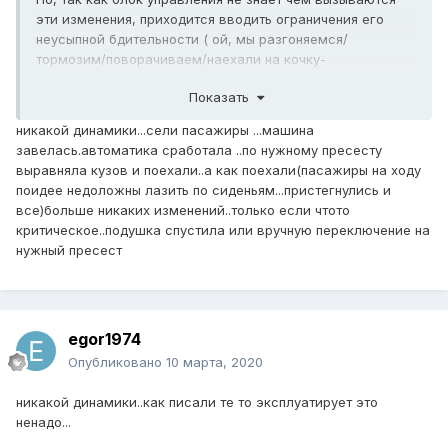
эти изменения, приходится вводить ограничения его
неусыпной бдительности ( ой, мы разгоняемся/
тормозим/поворачиваем/наехали на кочку-
отрабатывать не надо).
Показать
Я предполагаю что проще знать какая конфигурация
подвески требуется и отслеживать ее в любой момент
никакой динамики...сели пасажиры ...машина
времени. Судя по всему, произведение P*V останется
завелась.автоматика сработала ..по нужному пресесту
постоянным хоть при езде по буеракам, хоть при
выравняла кузов и поехали..а как поехали(пасажиры на ходу
разгоне, повороте итп. Опускать/поднимать кузов это
поидее недоложны лазить по сиденьям...пристегнулись и
совершенно не мешает
все)больше никаких изменений..только если чтото
критическое..подушка спустила или вручную переключение на
нужный пресест
egor1974
Опубликовано
10 марта, 2020
никакой динамики..как писали те то эксплуатирует это
ненадо...