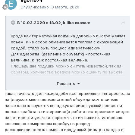
egor1974
Опубликовано
10 марта, 2020
В 10.03.2020 в 18:02,
killka
сказал:
Вроде как герметичная подушка довольно быстро меняет
объем, и не особо обменивается теплом с окружающей
средой, стало быть процесс адиабатический.
Для адиабаты (давление х объем^k) - постоянная
величина, k тож постоянная величина.
Площадь дна подушки можно считать известной, таким
образом, количество воздуха можно оценить по высоте
подушки и по давлению в ней.
Показать
Контроль объема воздуха сделает возможным отделить
нагрузку на машину от рельефа на котором машина
такая точность двояка..вродебы всё правильно...интересно...но
стоит.
на форумах много пользователей обсуждали..что сильно
Просто датчики уровня без датчиков давления в случае
часто качать спускать ненадо.установил нужный пресест и
диагонального вывешивания не дадут представления о
поехал +работа в гистерезисе(а работа гистерезисом сводит
том, как будет расположен кузов, когда машина съедет
на нет все эти умные алгоритмы что вы пишите.. интересно
на ровную поверхность.
конечно,но компресоры перейдут в разряд
Опять же если контроллер будет иметь в памяти карту
расходников..тоесть поменял воздушный фильтр а заодно и
(высота х давление) для ряда нагрузок, то будет