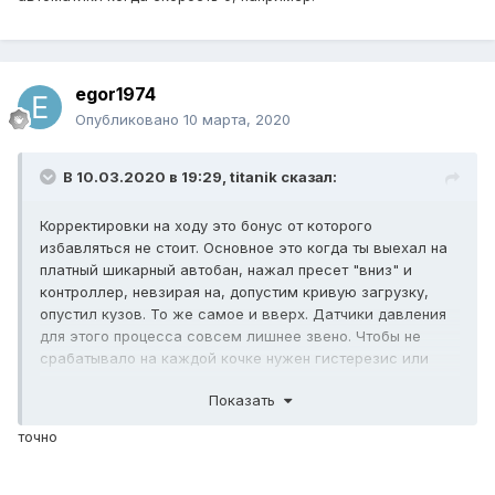
egor1974
Опубликовано
10 марта, 2020
В 10.03.2020 в 19:29,
titanik
сказал:
Корректировки на ходу это бонус от которого
избавляться не стоит. Основное это когда ты выехал на
платный шикарный автобан, нажал пресет "вниз" и
контроллер, невзирая на, допустим кривую загрузку,
опустил кузов. То же самое и вверх. Датчики давления
для этого процесса совсем лишнее звено. Чтобы не
срабатывало на каждой кочке нужен гистерезис или
вообще автоматическое отключение автоматики когда
Показать
скорость 0, например.
точно