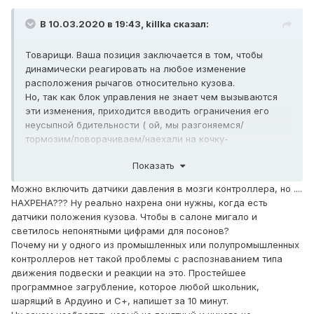
В 10.03.2020 в 19:43,
killka
сказал:
Товарищи. Ваша позиция заключается в том, чтобы
динамически реагировать на любое изменение
расположения рычагов относительно кузова.
Но, так как блок управления не знает чем вызываются
эти изменения, приходится вводить ограничения его
неусыпной бдительности ( ой, мы разгоняемся/
тормозим/поворачиваем/наехали на кочку-
отрабатывать не надо).
Показать
Я предполагаю что проще знать какая конфигурация
подвески требуется и отслеживать ее в любой момент
Можно включить датчики давления в мозги контроллера, но ....
времени. Судя по всему, произведение P*V останется
НАХРЕНА??? Ну реально нахрена они нужны, когда есть
постоянным хоть при езде по буеракам, хоть при
датчики положения кузова. Чтобы в салоне мигало и
разгоне, повороте итп. Опускать/поднимать кузов это
светилось непонятными цифрами для посонов?
совершенно не мешает
Почему ни у одного из промышленных или полупромышленных
контроллеров нет такой проблемы с распознаванием типа
движения подвески и реакции на это. Простейшее
программное загрубление, которое любой школьник,
шарящий в Ардуино и С+, напишет за 10 минут.