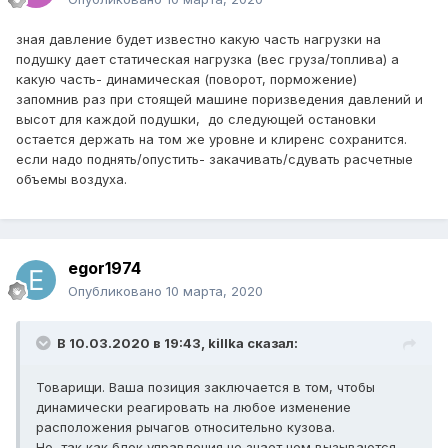
зная давление будет известно какую часть нагрузки на
подушку дает статическая нагрузка (вес груза/топлива) а
какую часть- динамическая (поворот, порможение)
запомнив раз при стоящей машине поризведения давлений и
высот для каждой подушки, до следующей остановки
остается держать на том же уровне и клиренс сохранится.
если надо поднять/опустить- закачивать/сдувать расчетные
объемы воздуха.
egor1974
Опубликовано
10 марта, 2020
В 10.03.2020 в 19:43,
killka
сказал:
Товарищи. Ваша позиция заключается в том, чтобы
динамически реагировать на любое изменение
расположения рычагов относительно кузова.
Но, так как блок управления не знает чем вызываются