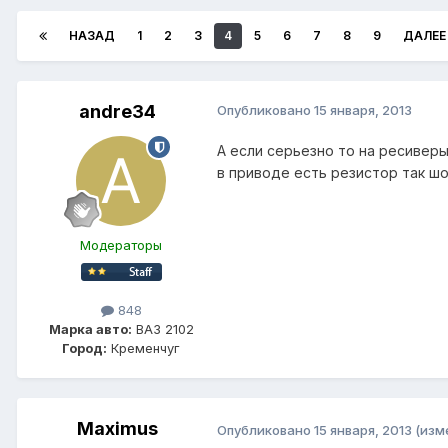
НАЗАД
1
2
3
4
5
6
7
8
9
ДАЛЕЕ
andre34
Опубликовано
15 января, 2013
А если серьезно то на ресивер
в приводе есть резистор так ш
Модераторы
848
Марка авто:
ВАЗ 2102
Город:
Кременчуг
Maximus
Опубликовано
15 января, 2013
(изм