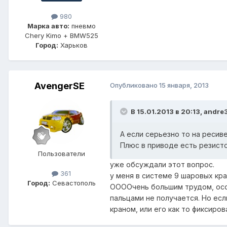
980
Марка авто:
пневмо
Chery Kimo + BMW525
Город:
Харьков
AvengerSE
Опубликовано
15 января, 2013
В 15.01.2013 в 20:13, andre
А если серьезно то на ресив
Плюс в приводе есть резист
Пользователи
уже обсуждали этот вопрос.
361
у меня в системе 9 шаровых кра
Город:
Севастополь
ООООчень большим трудом, особ
пальцами не получается. Но есл
краном, или его как то фиксиров