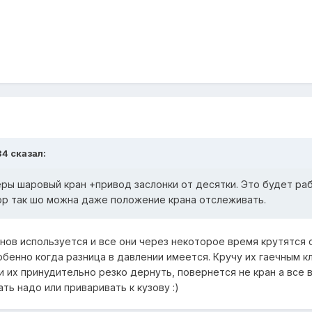
34 сказал:
еры шаровый кран +привод заслонки от десятки. Это будет ра
ор так шо можна даже положение крана отслеживать.
нов используется и все они через некоторое время крутятся 
енно когда разница в давлении имеется. Кручу их гаечным кл
и их принудительно резко дернуть, повернется не кран а все 
ать надо или приваривать к кузову :)