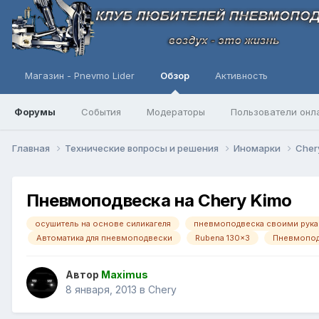
Магазин - Pnevmo Lider
Обзор
Активность
Форумы
События
Модераторы
Пользователи онл
Главная
Технические вопросы и решения
Иномарки
Cher
Пневмоподвеска на Chery Kimo
осушитель на основе силикагеля
пневмоподвеска своими рук
Автоматика для пневмоподвески
Rubena 130x3
Пневмоподв
Автор
Maximus
8 января, 2013
в
Chery