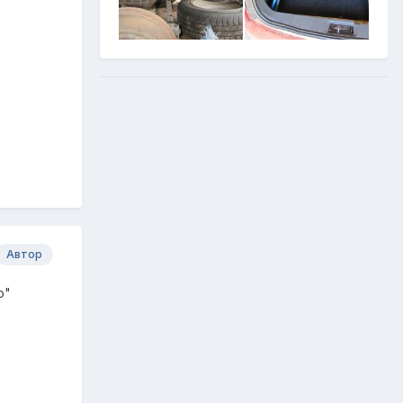
Автор
о"