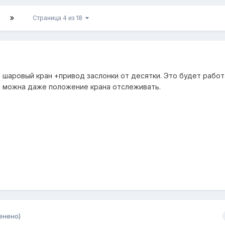
Страница 4 из 18
ы шаровый кран +привод заслонки от десятки. Это будет работ
о можна даже положение крана отслеживать.
енено)