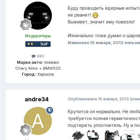
Буду проводить ядерные испытан
не рванет!
Выживет, значит ему повезло!
Изначально тоже думал о шаровы
Модераторы
Изменено
15 января, 2013
пользо
980
Марка авто:
пневмо
Chery Kimo + BMW525
Город:
Харьков
andre34
Опубликовано
15 января, 2013
(изм
Крутится он нормально. Не люб
требуется полная герметичность
подтереть уплотнитель. Ну и п