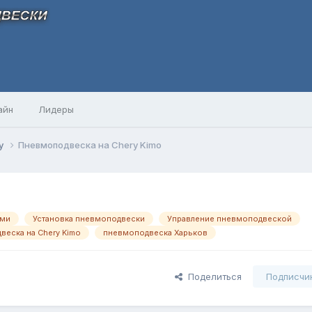
айн
Лидеры
y
Пневмоподвеска на Chery Kimo
ами
Установка пневмоподвески
Управление пневмоподвеской
еска на Chery Kimo
пневмоподвеска Харьков
Поделиться
Подписчи