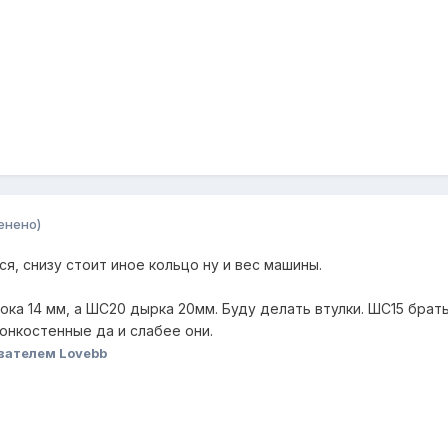
енено)
, снизу стоит иное кольцо ну и вес машины.
ка 14 мм, а ШС20 дырка 20мм. Буду делать втулки. ШС15 брать
тонкостенные да и слабее они.
вателем Lovebb