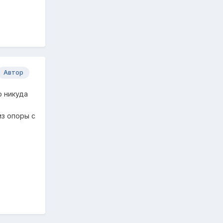
Автор
о никуда
из опоры с