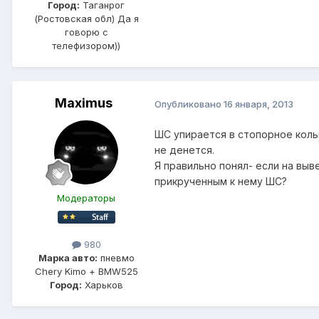
Город:
Таганрог
(Ростовская обл) Да я
говорю с
телефизором))
Maximus
Опубликовано
16 января, 2013
ШС упирается в стопорное коль
не денется.
Я правильно понял- если на выв
прикрученным к нему ШС?
Модераторы
980
Марка авто:
пневмо
Chery Kimo + BMW525
Город:
Харьков