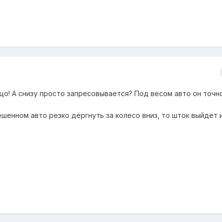
цо! А снизу просто запресовывается? Под весом авто он точн
ешенном авто резко дёргнуть за колесо вниз, то шток выйдет 