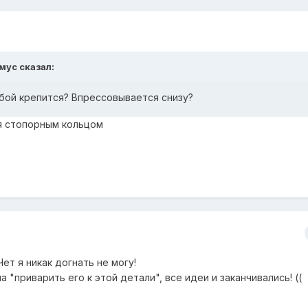
имус сказал:
ьбой крепится? Впрессовывается снизу?
я стопорным кольцом
Чет я никак догнать не могу!
 "приварить его к этой детали", все идеи и заканчивались! ((