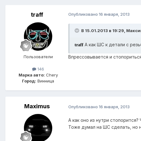
traff
Опубликовано
16 января, 2013
В 15.01.2013 в 19:29, Макс
А как ШС к детали с рез
traff
Пользователи
Впрессовывается и стопоритьс
146
Марка авто:
Chery
Город:
Винница
Maximus
Опубликовано
16 января, 2013
А как оно из нутри стопорится? 
Тоже думал на ШС сделать, но на