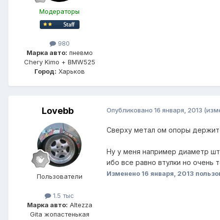
Модераторы
980
Марка авто:
пневмо
Chery Kimo + BMW525
Город:
Харьков
Lovebb
Опубликовано
16 января, 2013
(изм
Сверху метал ом опоры держится
Ну у меня например диаметр што
ибо все равно втулки но очень 
Изменено
16 января, 2013
пользо
Пользователи
1.5 тыс
Марка авто:
Altezza
Gita жопастенькая