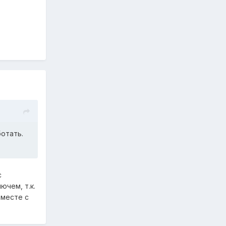
ботать.
с
ючем, т.к.
вместе с