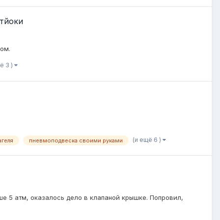
Стйоки
ом.
ё 3 )
(и ещё 6 )
агеля
пневмоподвеска своими руками
е 5 атм, оказалось дело в клапаной крышке. Попровил,