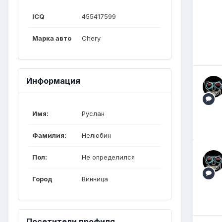
ICQ
455417599
Марка авто
Chery
Информация
Имя:
Руслан
Фамилия:
Нелюбин
Пол:
Не определился
Город
Винница
Посетители профиля