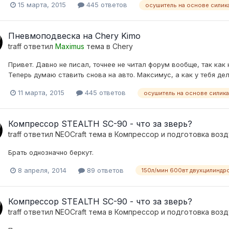
15 марта, 2015
445 ответов
осушитель на основе силик
Пневмоподвеска на Chery Kimo
traff
ответил
Maximus
тема в
Chery
Привет. Давно не писал, точнее не читал форум вообще, так как
Теперь думаю ставить снова на авто. Максимус, а как у тебя де
11 марта, 2015
445 ответов
осушитель на основе силика
Компрессор STEALTH SC-90 - что за зверь?
traff
ответил
NEOCraft
тема в
Компресcор и подготовка возд
Брать однозначно беркут.
8 апреля, 2014
89 ответов
150л/мин 600вт двухцилиндр
Компрессор STEALTH SC-90 - что за зверь?
traff
ответил
NEOCraft
тема в
Компресcор и подготовка возд