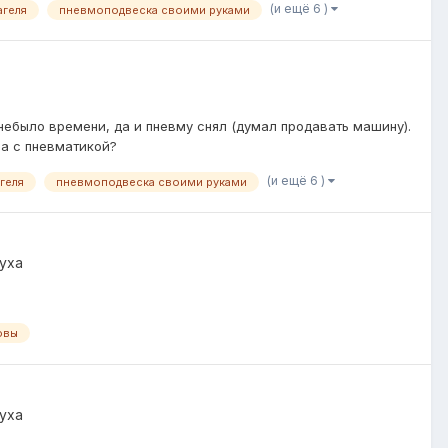
(и ещё 6 )
агеля
пневмоподвеска своими руками
 небыло времени, да и пневму снял (думал продавать машину).
ла с пневматикой?
(и ещё 6 )
геля
пневмоподвеска своими руками
уха
овы
уха