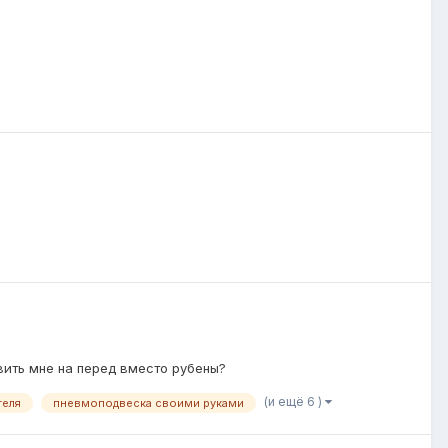
ить мне на перед вместо рубены?
(и ещё 6 )
геля
пневмоподвеска своими руками