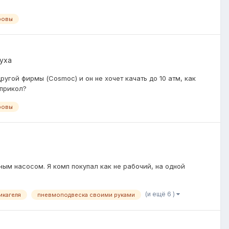
ровы
уха
угой фирмы (Cosmoc) и он не хочет качать до 10 атм, как
 прикол?
ровы
ным насосом. Я комп покупал как не рабочий, на одной
(и ещё 6 )
икагеля
пневмоподвеска своими руками