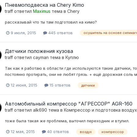
Пневмоподвеска на Chery Kimo
traff
ответил
Maximus
тема в
Chery
рассказывай что ты там подготовил на кимо?
9 июля, 2015
445 ответов
осушитель на основе силикаг
Датчики положения кузова
traff
ответил
cayman
тема в
Куплю
Так как я работаю в области где используются такие датчики, то 
постоянно протирать, они не любят грязь. + ещё дорожная соль
12 июня, 2015
15 ответов
датчики
Автомобильный компрессор "АГРЕССОР" AGR-160
traff
ответил
alk690
тема в
Компресcор и подготовка возду
тоже была такая же проблема, выточил переходник и втулил.
12 мая, 2015
40 ответов
воздух
компрессор