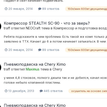
Падают и свет начинает подмигивать.
20 января, 2014
89 ответов
150л/мин 600вт двухцилинд
Компрессор STEALTH SC-90 - что за зверь?
traff
ответил
NEOCraft
тема в
Компресcор и подготовка возд
Ребята подскажите в чем проблема. Есть такой же комп только др
заявлено в ТТХ. Качает до 6 а потом начинает затыкаться. В чем
20 января, 2014
89 ответов
150л/мин 600вт двухцилинд
Пневмоподвеска на Chery Kimo
traff
ответил
Maximus
тема в
Chery
у меня 4,8 стоковое, полного джыпа так и не добился, качал нож
голове небыло клапанной пластины.
13 декабря, 2013
445 ответов
осушитель на основе сил
Пневмоподвеска на Chery Kimo