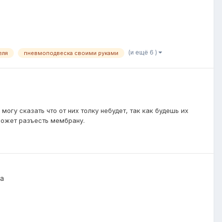
(и ещё 6 )
еля
пневмоподвеска своими руками
могу сказать что от них толку небудет, так как будешь их
 может разъесть мембрану.
ха