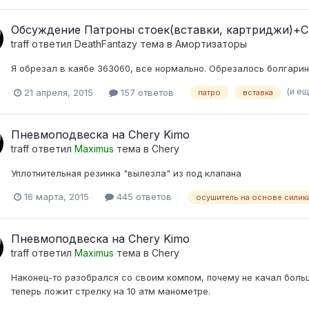
Обсуждение Патроны стоек(вставки, картриджи)+
traff
ответил
DeathFantazy
тема в
Амортизаторы
Я обрезал в каябе 363060, все нормально. Обрезалось болгарин
(и ещ
21 апреля, 2015
157 ответов
патро
вставка
Пневмоподвеска на Chery Kimo
traff
ответил
Maximus
тема в
Chery
Уплотнительная резинка "вылезла" из под клапана
16 марта, 2015
445 ответов
осушитель на основе силик
Пневмоподвеска на Chery Kimo
traff
ответил
Maximus
тема в
Chery
Наконец-то разобрался со своим компом, почему не качал больш
теперь ложит стрелку на 10 атм манометре.