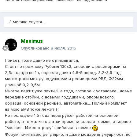
3 месяца спустя...
Maximus
Опубликовано
8 июля, 2015
Привет, тоже давно не отписывался.
Стоят по прежнему Рубены 130х3, спереди с ресиверами на
2,5л, сзади по 1л, ездовая давка 4,8-5 перед, 3,2-3,5 зад.
магистрали между подушками и ресиверами РВД-Ф22мм
длинной 0,2-0,5м.
Многое лежит уже почти 2-а года, готовое к установке,: новые
передние стойки, с новыми подушками, опоры нового
образца, основной ресивер, автоматика.... Полный комплект
на мою БМВ тоже лежит(((
Но последние 1,5 года перегружен работой на основной
работе, а те малые остатки времени съедает семья, а вернее
"мелкая- 14мес отроду" прибавка в семье
Форум почитываю регулярно, и даже модэрить умудряюсь, но