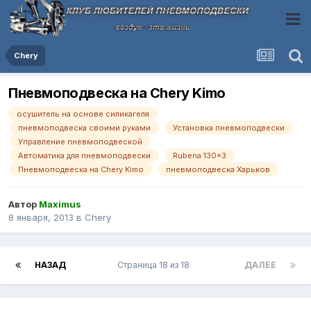
Chery
Пневмоподвеска на Chery Kimo
осушитель на основе силикагеля
пневмоподвеска своими руками
Установка пневмоподвески
Управление пневмоподвеской
Автоматика для пневмоподвески
Rubena 130x3
Пневмоподвеска на Chery Kimo
пневмоподвеска Харьков
Автор
Maximus
8 января, 2013
в
Chery
НАЗАД
Страница 18 из 18
ДАЛЕЕ