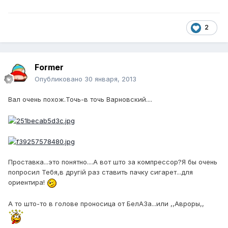
2
Former
Опубликовано
30 января, 2013
Вал очень похож.Точь-в точь Варновский....
Проставка...это понятно....А вот што за компрессор?Я бы очень
попросил Тебя,в другiй раз ставить пачку сигарет...для
ориентира!
А то што-то в голове проносица от БелАЗа...или ,,Авроры,,