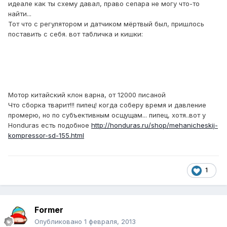
идеале как ты схему давал, право сепара не могу что-то
найти...
Тот что с регулятором и датчиком мёртвый был, пришлось
поставить с себя. вот табличка и кишки:
Мотор китайский клон варна, от 12000 писаной
Что сборка тварит!!! пипец! когда соберу время и давление
промерю, но по субъективным осщущам... пипец, хотя..вот у
Honduras есть подобное
http://honduras.ru/shop/mehanicheskij-
kompressor-sd-155.html
1
Former
Опубликовано
1 февраля, 2013