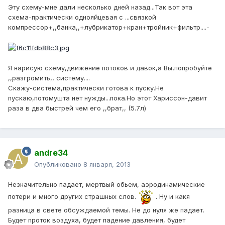
Эту схему-мне дали несколько дней назад...Так вот эта
схема-практически однояйцевая с ...связкой
компрессор+,,банка,,+лубрикатор+кран+тройник+фильтр....-
Я нарисую схему,движение потоков и давок,а Вы,попробуйте
,,разгромить,, систему....
Скажу-система,практически готова к пуску.Не
пускаю,потомушта нет нужды...пока.Но этот Хариссон-давит
раза в два быстрей чем его ,,брат,, (5.7л)
andre34
Опубликовано
8 января, 2013
Незначительно падает, мертвый обьем, аэродинамические
потери и много других страшных слов.
. Ну и какя
разница в свете обсуждаемой темы. Не до нуля же падает.
Будет проток воздуха, будет падение давления, будет