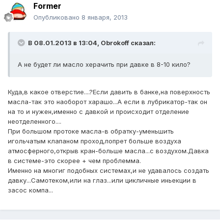
Former
Опубликовано
8 января, 2013
В 08.01.2013 в 13:04, Obrokoff сказал:
А не будет ли масло херачить при давке в 8-10 кило?
Куда,в какое отверстие....?Если давить в банке,на поверхность
масла-так это наоборот харашо...А если в лубрикатор-так он
на то и нужен,именно с давкой и происходит отделение
неотделенного....
При большом протоке масла-в обратку-уменьшить
игольчатым клапаном проход,попрет больше воздуха
атмосферного,открыв кран-больше масла...с воздухом.Давка
в системе-это скорее + чем проблемма.
Именно на многиг подобных системах,и не удавалось создать
давку...Самотеком,или на глаз...или цикличные иньекции в
засос компа...