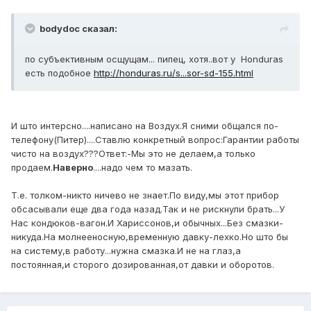
bodydoc сказал:
по субъективным осщущам... пипец, хотя..вот у Honduras
есть подобное
http://honduras.ru/s...sor-sd-155.html
И што интерсно....написано на Воздух.Я сними общался по-
телефону(Питер)....Ставлю конкретный вопрос:Гарантии работы
чисто на воздух???Ответ:-Мы это не делаем,а только
продаем.
Наверно
....надо чем то мазать.
Т.е. толком-никто ничево не знает.По виду,мы этот прибор
обсасывали еще два года назад.Так и не рискнули брать...У
Нас кондюков-вагон.И Хариссонов,и обычных...Без смазки-
никуда.На молнееносную,временную давку-лехко.Но што бы
на систему,в работу...нужна смазка.И не на глаз,а
постоянная,и сторого дозированная,от давки и оборотов.