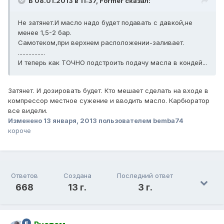
В 08.01.2013 в 11:37, Former сказал:
Не затянет.И масло надо будет подавать с давкой,не
менее 1,5-2 бар.
Самотеком,при верхнем расположении-заливает.
..................
И теперь как ТОЧНО подстроить подачу масла в кондей...
Затянет. И дозировать будет. Кто мешает сделать на входе в
компрессор местное сужение и вводить масло. Карбюратор
все видели.
Изменено
13 января, 2013
пользователем bemba74
короче
Ответов
Создана
Последний ответ
668
13 г.
3 г.