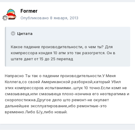
Former
Опубликовано
8 января, 2013
Цитата
Какое падение производительности, о чем ты? Для
компрессора кондея 10 атм это так разогрется. Он в
штате дает от 15 до 25 перепад
Напрасно Ты так о падении производительности.У Меня
Коллега,со своей Американской разборкой,каторый Убил
этих компрессоров испытаниями...штук 10 точно.Если комп не
смазываеца,или смазывеца плохо-кончина его неотвратима и
скоропостижна.Другое дело што ремонт-не окупает
дальнейшее эксплуатирование,ибо ремонтные-это
временно.Либо Б/у,либо новый.