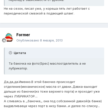
Не на сезон, писал уже, у кореша пять лет работает с
периодической смазкой в подающий шланг.
Former
Опубликовано
8 января, 2013
Цитата
Та баночка на фото(Spec) маслоотделитель а не
лубрикатор.
Да,да,да.Именно.В этой баночке-происходит
отделение(механическое) масла от давки..Давка-выходит
дальше из баночки(из тоже верхнего порта) и проходит уже
через ЛУБРИКАТОР....
А сливаясь в ,,баночке,, она под собсвенной давкой(в банке)
выдавливаеца через порт в низу банки...и далее по-списку...