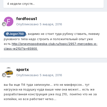
4 недели спустя...
fordfocus1
Опубликовано
5 января, 2016
, видимо не стоит туда рубену ставить, пневму
@Jegor750
рукавного типа надо строить и положительный опыт уже
есть
http://pnevmopodveska-club.ru/topic/2957-mercedes-e-
class-w210/?p=65900
sportx
Опубликовано
5 января, 2016
вы бы еще 114 туда запихнули.... это не макферсон... тут
нагрузка на подушку куда выше чем она может.... есть же
разработанная конструкция уже под 210, понятно что не за
копейки, но все работает четко....