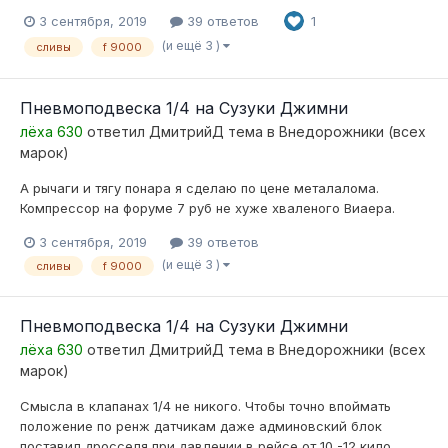
3 сентября, 2019
39 ответов
1
(и ещё 3 )
сливы
f 9000
Пневмоподвеска 1/4 на Сузуки Джимни
лёха 630
ответил
ДмитрийД
тема в
Внедорожники (всех
марок)
А рычаги и тягу понара я сделаю по цене металалома.
Компрессор на форуме 7 руб не хуже хваленого Виаера.
3 сентября, 2019
39 ответов
(и ещё 3 )
сливы
f 9000
Пневмоподвеска 1/4 на Сузуки Джимни
лёха 630
ответил
ДмитрийД
тема в
Внедорожники (всех
марок)
Смысла в клапанах 1/4 не никого. Чтобы точно впоймать
положение по ренж датчикам даже админовский блок
поставил дросселя при давлении в рейсе от 10 -12 кило...