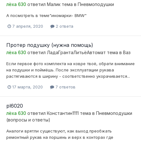
лёха 630
ответил
Малик
тема в
Пневмоподушки
А посмотреть в теме"иномарки- BMW"
7 апреля, 2020
2 ответа
Протер подушку (нужна помощь)
лёха 630
ответил
ЛадаГрантаЛитьёАвтомат
тема в
Ваз
Если первое фото комплекта на ковре твоё, обрати внимание
на подушки и поймёшь. После эксплуатации рукава
растягиваются в ширину - соответственно укорачивается...
17 марта, 2020
7 ответов
pl6020
лёха 630
ответил
Константин1111
тема в
Пневмоподушки
(вопросы и ответы)
Аналоги врятли существуют, как выход преобжать
ремонтный рукав на поршень и верх в конторах где