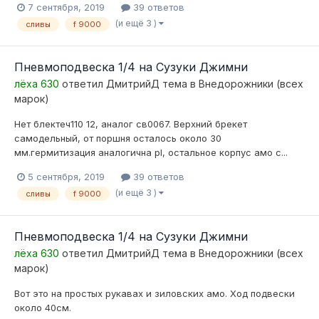
7 сентября, 2019
39 ответов
(и ещё 3 )
сливы
f 9000
Пневмоподвеска 1/4 на Сузуки Джимни
лёха 630
ответил
ДмитрийД
тема в
Внедорожники (всех
марок)
Нет блектеч110 12, аналог св0067. Верхний брекет
самодельный, от поршня осталось около 30
мм.гермитизация аналогична pl, остальное корпус амо с...
5 сентября, 2019
39 ответов
(и ещё 3 )
сливы
f 9000
Пневмоподвеска 1/4 на Сузуки Джимни
лёха 630
ответил
ДмитрийД
тема в
Внедорожники (всех
марок)
Вот это на простых рукавах и зиловских амо. Ход подвески
около 40см.