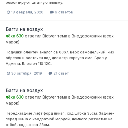
ремонтируют штатную пневму.
18 февраля, 2020
6 ответов
Багги на воздух
лёха 630
ответил
Bigtver
тема в
Внедорожники (всех
марок)
Подушки блектеч аналог св 0067, верх самодельный, низ
обрезан и расточен под диаметр корпуса амо. Брал у
Админа. Блектеч 110 12С.
30 октября, 2019
21 ответ
Багги на воздух
лёха 630
ответил
Bigtver
тема в
Внедорожники (всех
марок)
Перед-задние лифт форд пикап, ход штока 35см. Задние-
перед ЗИЛа с квадратной мордой, немного разжатые на
отбой, ход штока 28см.