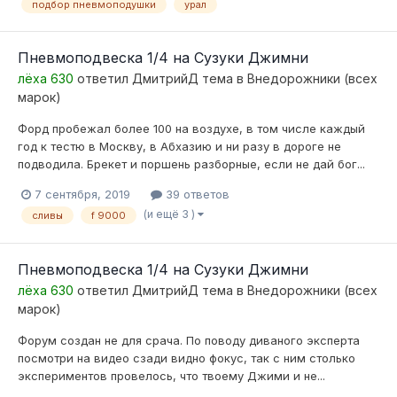
подбор пневмоподушки
урал
Пневмоподвеска 1/4 на Сузуки Джимни
лёха 630
ответил
ДмитрийД
тема в
Внедорожники (всех
марок)
Форд пробежал более 100 на воздухе, в том числе каждый
год к тестю в Москву, в Абхазию и ни разу в дороге не
подводила. Брекет и поршень разборные, если не дай бог...
7 сентября, 2019
39 ответов
(и ещё 3 )
сливы
f 9000
Пневмоподвеска 1/4 на Сузуки Джимни
лёха 630
ответил
ДмитрийД
тема в
Внедорожники (всех
марок)
Форум создан не для срача. По поводу диваного эксперта
посмотри на видео сзади видно фокус, так с ним столько
экспериментов провелось, что твоему Джими и не...