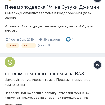
Пневмоподвеска 1/4 на Сузуки Джимни
ДмитрийД
опубликовал тема в
Внедорожники (всех
марок)
Установил 4х контурную пневмоподвеску на свой Сузуки
Джимни.
1 сентября, 2019
39 ответов
1
(и ещё 3 )
сливы
f 9000
продам комплект пневмы на ВАЗ
slavalevitin
опубликовал тема в
Продам пневмо и ее
компоненты
Подвеска только прошла обкатку (отъездил месяц). 4х
контурная пневма. Все на элементах Камоцци. Датчик
давления в ресе - камоцци, Манометры подушек - камаз (2