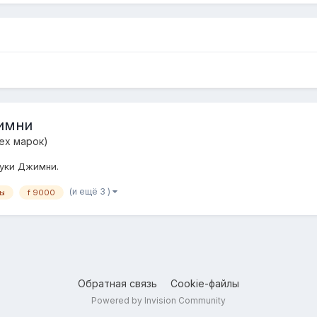
жимни
ех марок)
зуки Джимни.
(и ещё 3 )
ы
f 9000
Обратная связь
Cookie-файлы
Powered by Invision Community